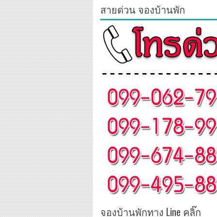
สายด่วน จองบ้านพัก
จองบ้านพักทาง Line คลิ๊ก