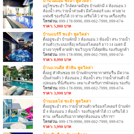
บ้านไอแอม ชะอำ พูลวิลล่า
อยู่โซนชะอำ ใกล้ตลาดมีสุข บ้านพักมี 4 ห้องนอน 3
ห้องน้ำ สระว่ายน้ำส่วนตัว มีสไลเดอร์ และ ห่วงยาง
แฟนซี รองรับได้ 10 ท่าน เสริมได้ 5 ท่าน เครื่องปรับ
อากาศทั้งหลัง บริการ!! คาราโอเกะ WiFi ฟรี ทำ
โทรด่วน:
099-178-9996, 099-062-7999, 099-674-
อาหาร ปิ้งย่างได้ ห่างหาดชะอำ 2 กม.
8887, 099-495-8887
ราคา: 5,900 บาท
บ้านแบร์รี่ ชะอำ พูลวิลล่า
ตั้งอยู่ชะอำ บ้านพักมี 3 ห้องนอน 3 ห้องน้ำ สระว่ายน้ำ
ส่วนตัว (ระบบเกลือ) พร้อมสไลเดอร์ ยาว 14 เมตร มี
อ่างจากุซซี่ ดาดฟ้า ชมวิวภูเขาได้สุดฟิน รองรับลูกค้า
ได้ 8 ท่าน เสริมได้อีก 12 ท่าน เครื่องปรับอากาศทั้ง
โทรด่วน:
099-178-9996, 099-062-7999, 099-674-
หลัง บริการ!! คาราโอเกะ โต๊ะพูล ประกอบอาหารได้
8887, 099-495-8887
ราคา: 8,990 บาท
อุปกรณ์ครัว เตาปิ้งย่างครบ
บ้านแวนดีส หัวหิน พูลวิลล่า
ตั้งอยู่ หัวหินซอย 88 บ้านพักบรรยากาศร่มรื่น มีความ
เป็นส่วนตัว 3 ห้องนอน 2 ห้องน้ำ สระว่ายน้ำส่วนตัว มี
เปลนอน ที่นั่งริมสระ เหมาะสำหรับการพักผ่อน รองรับ
ลูกค้าได้ 10 ท่าน เสริมได้อีก 5 ท่าน เครื่องปรับอากาศ
โทรด่วน:
099-178-9996, 099-062-7999, 099-674-
ทุกห้องนอน อุปกรณ์ครัว เตาปิ้งย่างครบ สามารถทำ
8887, 099-495-8887
ราคา: 3,990 บาท
อาหารได้ สิ่งอำนวยความสะดวกครบครัน
บ้านเมลโล่ ชะอำ พูลวิลล่า
ตั้งอยู่ชะอำ สระว่ายน้ำส่วนตัว พร้อมสไลเดอร์ บ้านพัก
มี 4 ห้องนอน 3 ห้องน้ำ รองรับลูกค้าได้ 15 เสริมได้ 3
ท่าน เครื่องปรับอากาศทุกห้องนอน บริการ!!
คาราโอเกะ ไฟเธค โต๊ะสนุ๊ก เพิ่มความบันเทิงยามเข้า
โทรด่วน:
099-178-9996, 099-062-7999, 099-674-
พัก ปาร์ตี้เสียงดังได้ไม่เกิน 22.00 น. ประกอบอาหาร
8887, 099-495-8887
ราคา: 5,990 บาท
ได้ มีอุปกรณ์ครัว เตาปิ้งย่าง สิ่งอำนวยความสะดวก