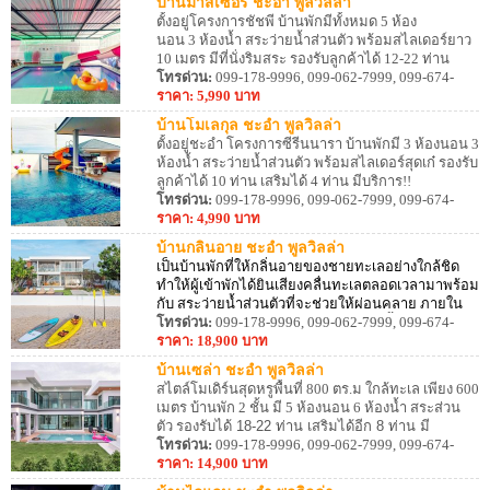
บ้านมาสเซอร์ ชะอำ พูลวิลล่า
ตั้งอยู่โครงการชัชพี บ้านพักมีทั้งหมด 5 ห้อง
นอน 3 ห้องน้ำ สระว่ายน้ำส่วนตัว พร้อมสไลเดอร์ยาว
10 เมตร มีที่นั่งริมสระ รองรับลูกค้าได้ 12-22 ท่าน
เสริมได้อีก 3 ท่าน มีบริการ!!คาราโอเกะ ไฟเธค และ
โทรด่วน:
099-178-9996, 099-062-7999, 099-674-
โต๊ะสนุ๊ก WiFi ฟรี อุปกรณ์ครัว เตาปิ้งย่างครบ สุนัข
8887, 099-495-8887
ราคา: 5,990 บาท
สามารถเข้าพักได้(มีค่าบริการ) สิ่งอำนวยความสะดวก
บ้านโมเลกุล ชะอำ พูลวิลล่า
ครบครัน
ตั้งอยู่ชะอำ โครงการซีรีนนารา บ้านพักมี 3 ห้องนอน 3
ห้องน้ำ สระว่ายน้ำส่วนตัว พร้อมสไลเดอร์สุดเก๋ รองรับ
ลูกค้าได้ 10 ท่าน เสริมได้ 4 ท่าน มีบริการ!!
คาราโอเกะ ไฟเธค และ โต๊ะสนุ๊ก Wi-Fi ฟรี เครื่องปรับ
โทรด่วน:
099-178-9996, 099-062-7999, 099-674-
อากาศทุกห้องนอน สามารถประกอบอาหารได้
8887, 099-495-8887
ราคา: 4,990 บาท
อุปกรณ์ครัว เตาปิ้งย่างครบ สิ่งอำนวยความสะดวก
บ้านกลิ่นอาย ชะอำ พูลวิลล่า
ครบครัน
เป็นบ้านพักที่ให้กลิ่นอายของชายทะเลอย่างใกล้ชิด
ทำให้ผู้เข้าพักได้ยินเสียงคลื่นทะเลตลอดเวลามาพร้อม
กับ สระว่ายน้ำส่วนตัวที่จะช่วยให้ผ่อนคลาย ภายใน
บ้านพักประกอบด้วย 4 ห้องนอน 3 ห้องน้ำ 2 ห้องครัว
โทรด่วน:
099-178-9996, 099-062-7999, 099-674-
8887, 099-495-8887
ราคา: 18,900 บาท
บ้านเซล่า ชะอำ พูลวิลล่า
สไตล์โมเดิร์นสุดหรูพื้นที่ 800 ตร.ม ใกล้ทะเล เพียง 600
เมตร บ้านพัก 2 ชั้น มี 5 ห้องนอน 6 ห้องน้ำ
สระส่วน
ตัว
รองรับได้ 18-22 ท่าน เสริมได้อีก 8 ท่าน มี
คาราโอเกะ ไฟเลเซอร์/ไฟเธค เครื่องทำควัน โต๊ะสนุ๊ก
โทรด่วน:
099-178-9996, 099-062-7999, 099-674-
ครบ อุปกรณ์ครัว เตาบารบีคิวครบ สิ่งอำนวยความ
8887, 099-495-8887
ราคา: 14,900 บาท
สะดวกมากมาย