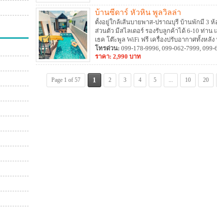
บ้านซีดาร์ หัวหิน พูลวิลล่า
ตั้งอยู่ใกล้เส้นบายพาส-ปราณบุรี บ้านพักมี 3 ห
ส่วนตัว มีสไลเดอร์ รองรับลูกค้าได้ 6-10 ท่าน
เธค โต๊ะพูล WiFi ฟรี เครื่องปรับอากาศทั้งหลั
ย่าง สุนัข/แมวสามารถเข้าพักได้ด้วย (มีค่าบริ
โทรด่วน:
099-178-9996, 099-062-7999, 099-
ราคา: 2,990 บาท
1
Page 1 of 57
2
3
4
5
...
10
20