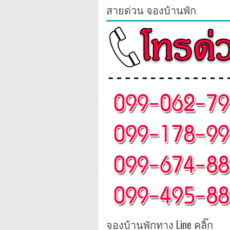
สายด่วน จองบ้านพัก
จองบ้านพักทาง Line คลิ๊ก