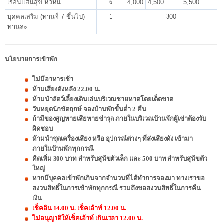
เรือนแสนสุข หัวหิน
6
4,000
4,500
5,500
บุคคลเสริม (ท่านที่ 7 ขึ้นไป)
1
300
ท่านละ
นโยบายการเข้าพัก
ไม่มีอาหารเช้า
ห้ามเสียงดังหลัง 22.00 น.
ห้ามนำสัตว์เลี้ยงเดินเล่นบริเวณชายหาดโดยเด็ดขาด
วันหยุดนักขัตฤกษ์ จองบ้านพักขั้นต่ำ 2 คืน
ถ้ามีของสูญหายเสียหายชำรุด ภายในบริเวณบ้านพักผู้เช่าต้องรับ
ผิดชอบ
ห้ามนำชุดเครื่องเสียง หรือ อุปกรณ์ต่างๆ ที่ส่งเสียงดัง เข้ามา
ภายในบ้านพักทุกกรณี
คิดเพิ่ม 300 บาท สำหรับสุนัขตัวเล็ก และ 500 บาท สำหรับสุนัขตัว
ใหญ่
หากมีบุคคลเข้าพักเกินจากจำนวนที่ได้ทำการจองมา ทางเราขอ
สงวนสิทธิ์ในการเข้าพักทุกกรณี รวมถึงขอสงวนสิทธิ์ในการคืน
เงิน
เช็คอิน 14.00 น. เช็คเอ้าท์ 12.00 น.
ไม่อนุญาติให้เช็คเอ้าท์ เกินเวลา 12.00 น.