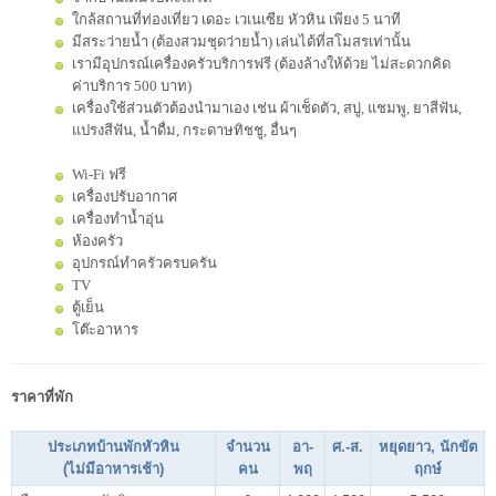
ใกล้สถานที่ท่องเที่ยว เดอะ เวเนเซีย หัวหิน เพียง 5 นาที
มีสระว่ายน้ำ (ต้องสวมชุดว่ายน้ำ) เล่นได้ที่สโมสรเท่านั้น
เรามีอุปกรณ์เครื่องครัวบริการฟรี (ต้องล้างให้ด้วย ไม่สะดวกคิด
ค่าบริการ 500 บาท)
เครื่องใช้ส่วนตัวต้องนำมาเอง เช่น ผ้าเช็ดตัว, สบู่, แชมพู, ยาสีฟัน,
แปรงสีฟัน, น้ำดื่ม, กระดาษทิชชู, อื่นๆ
Wi-Fi ฟรี
เครื่องปรับอากาศ
เครื่องทำน้ำอุ่น
ห้องครัว
อุปกรณ์ทำครัวครบครัน
TV
ตู้เย็น
โต๊ะอาหาร
ราคาที่พัก
ประเภทบ้านพักหัวหิน
จำนวน
อา-
ศ.-ส.
หยุดยาว, นักขัต
(ไม่มีอาหารเช้า)
คน
พฤ
ฤกษ์