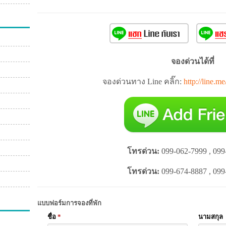
จองด่วนได้ที่
จองด่วนทาง Line คลิ๊ก:
http://line.m
โทรด่วน:
099-062-7999 , 099
โทรด่วน:
099-674-8887 , 099
แบบฟอร์มการจองที่พัก
ชื่อ
*
นามสกุล