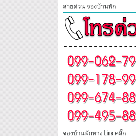
สายด่วน จองบ้านพัก
จองบ้านพักทาง Line คลิ๊ก