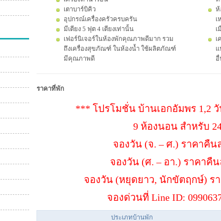
เตาบาร์บิคิว
ห
อุปกรณ์เครื่องครัวครบครัน
เห
มีเตียง 5 ฟุต 4 เตียงเท่านั้น
เ
เฟอร์นิเจอร์ในห้องพักคุณภาพดีมาก รวม
เค
ถึงเครื่องสุขภัณฑ์ ในห้องน้ำ ใช้ผลิตภัณฑ์
แป
มีคุณภาพดี
อื
ราคาที่พัก
*** โปรโมชั่น บ้านเอกอัมพร 1,2 วัน
9 ห้องนอน สำหรับ 24
จองวัน (จ. – ศ.) ราคาคืนล
จองวัน (ศ. – อา.) ราคาคืน
จองวัน (หยุดยาว, นักขัตฤกษ์) ร
จองด่วนที่ Line ID: 09906
ประเภทบ้านพัก