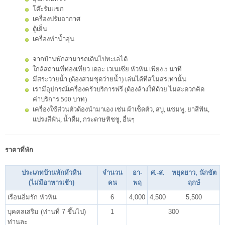
โต๊ะรับแขก
เครื่องปรับอากาศ
ตู้เย็น
เครื่องทำน้ำอุ่น
จากบ้านพักสามารถเดินไปทะเลได้
ใกล้สถานที่ท่องเที่ยว เดอะ เวเนเซีย หัวหิน เพียง 5 นาที
มีสระว่ายน้ำ (ต้องสวมชุดว่ายน้ำ) เล่นได้ที่สโมสรเท่านั้น
เรามีอุปกรณ์เครื่องครัวบริการฟรี (ต้องล้างให้ด้วย ไม่สะดวกคิด
ค่าบริการ 500 บาท)
เครื่องใช้ส่วนตัวต้องนำมาเอง เช่น ผ้าเช็ดตัว, สบู่, แชมพู, ยาสีฟัน,
แปรงสีฟัน, น้ำดื่ม, กระดาษทิชชู, อื่นๆ
ราคาที่พัก
ประเภทบ้านพักหัวหิน
จำนวน
อา-
ศ.-ส.
หยุดยาว, นักขัต
(ไม่มีอาหารเช้า)
คน
พฤ
ฤกษ์
เรือนอิ่มรัก หัวหิน
6
4,000
4,500
5,500
บุคคลเสริม (ท่านที่ 7 ขึ้นไป)
1
300
ท่านละ