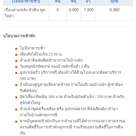
(ไม่มีอาหารเช้า)
คน
พฤ.
อา.
ฤกษ์
เรือนสามหลัง หัวหิน พูล
9
6,900
7,900
8,900
วิลล่า
นโยบายการเข้าพัก
ไม่มีอาหารเช้า
เสียงดังได้ไม่เกิน 22.00 น.
ห้ามนำสิ่งเสพติดเข้ามาภายในบ้านพัก
วันหยุดนักขัตฤกษ์ จองบ้านพักขั้นต่ำ 2 คืน
อุปกรณ์ครัว บริการฟรี (ต้องล้างให้ด้วยไม่สะดวกคิดค่าบริการ
500 บาท)
ถ้ามีของสูญหายเสียหายชำรุด ภายในบริเวณบ้านพัก ผู้เช่าต้อง
รับผิดชอบ
สัตว์เลี้ยง คิดเพิ่ม 300 บาท สำหรับสุนัขตัวเล็ก / 500 บาท สำหรับ
สุนัขตัวใหญ่
ห้ามนำชุดเครื่องเสียง หรือ อุปกรณ์ต่างๆ ที่ส่งเสียงดัง เข้ามา
ภายในบ้านพักทุกกรณี
หากมีบุคคลเข้าพักเกินจากจำนวนที่ได้ทำการจองมา ทางเราขอ
สงวนสิทธิ์ในการเข้าพักทุกกรณี รวมถึงขอสงวนสิทธิ์ในการคืน
เงิน