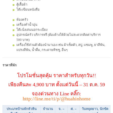
ตู้เสื้อผ้า
โต๊ะเขียนหนังสือ
ห้องครัว
เครื่องทำน้ำอุ่น
โต๊ะนั่งเล่นนอกระเบียง
อุปกรณ์ครัว บริการฟรี (ต้องล้างให้ด้วยไม่สะดวกคิดค่าบริการ
500 บาท)
เครื่องใช้ส่วนตัวต้องนำมาเอง เช่น ผ้าเช็ดตัว, สบู่, แชมพู, ยาสีฟัน,
แปรงสีฟัน, น้ำดื่ม, กระดาษทิชชู, อื่นๆ
ราคาที่พัก
โปรโมชั่นสุดคุ้ม ราคาสำหรับทุกวัน!!
เพียงคืนละ 4,900 บาท ตั้งแต่วันนี้ – 31 ต.ค. 59
จองด่วนทาง Line คลิ๊ก:
http://line.me/ti/p/@huahinhome
ประเภทบ้านพักหัวหิน
จำนวน
จ. –
ศ. –
วันหยุดยาว, นักขัต