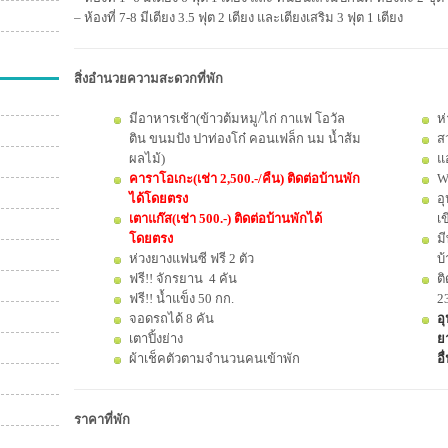
– ห้องที่ 7-8 มีเตียง 3.5 ฟุต 2 เตียง และเตียงเสริม 3 ฟุต 1 เตียง
สิ่งอำนวยความสะดวกที่พัก
มีอาหารเช้า(ข้าวต้มหมู/ไก่ กาแฟ โอวัล
ห
ติน ขนมปัง ปาท่องโก๋ คอนเฟล็ก นม น้ำส้ม
ส
ผลไม้)
แ
คาราโอเกะ(เช่า 2,500.-/คืน) ติดต่อบ้านพัก
W
ได้โดยตรง
อ
เตาแก๊ส(เช่า 500.-) ติดต่อบ้านพักได้
เ
โดยตรง
ม
ห่วงยางแฟนซี ฟรี 2 ตัว
บ
ฟรี!! จักรยาน 4 คัน
ติ
ฟรี!! น้ำแข็ง 50 กก.
23
จอดรถได้ 8 คัน
อุ
เตาปิ้งย่าง
ยา
ผ้าเช็คตัวตามจำนวนคนเข้าพัก
อื
ราคาที่พัก