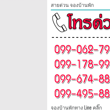
สายด่วน จองบ้านพัก
จองบ้านพักทาง Line คลิ๊ก