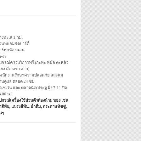
่างทะเล 1 กม.
วนหย่อมจัดปาร์ตี้
อร์ทุกห้องนอน
i-Fi
ุปกรณ์ครัวบริการฟรี (กะทะ หม้อ ตะหลิว
ขียง มีด ครก สาก)
ีพนักงานรักษาความปลอดภัย และแม่
้านดูแล ตลอด 24 ชม.
ดเซเว่น และ ตลาดนัด(ประตู ฝั่ง 7-11 ปิด
.00 น.)
ปกรณ์เครื่องใช้ส่วนตัวต้องนำมาเอง เช่น
สีฟัน, แปรงสีฟัน, น้ำดื่ม, กระดาษทิชชู่,
่นๆ