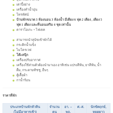
เตาปิ้งย่าง
เครื่องทำน้ำอุ่น
โทรทัศน์
บ้านพักขนาด 3 ห้องนอน 3 ห้องน้ำ มีเตียง 6 ฟุต 2 เตียง , เตียง 5
ฟุต 1 เตียง และที่นอนเสริม 4 ชุด เท่านั้น
คาราโอเกะ + ไฟเธค
สามารถนำสุนัขเข้าพักได้
กระติกน้ำแข็ง
ไมโครเวฟ
โต๊ะสนุ๊ก
เครื่องปรับอากาศ
เครื่องใช้ส่วนตัวต้องนำมาเอง อาทิเช่น แปรงสีฟัน, ยาสีฟัน, น้ำ
ดื่ม, กระดาษทิชชู, อื่นๆ
ตู้เสื้อผ้า
กาน้ำร้อน
ราคาที่พัก
ประเภทบ้านพักหัวหิน
จำนวน
อา. –
ศ.
-ส.
นักขัตฤกษ์,
(ไม่มีอาหารเช้า)
คน
พฤ.
หยุดยาว