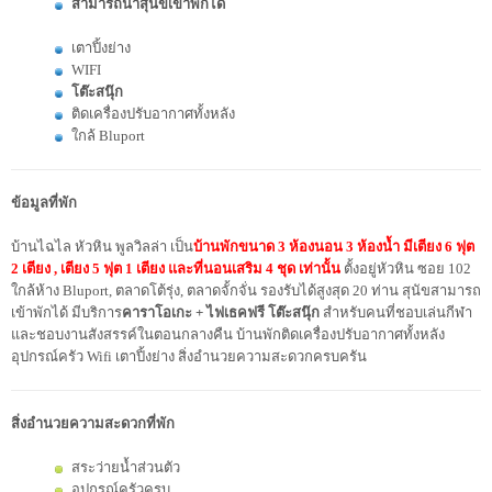
สามารถนำสุนัขเข้าพักได้
เตาปิ้งย่าง
WIFI
โต๊ะสนุ๊ก
ติดเครื่องปรับอากาศทั้งหลัง
ใกล้ Bluport
ข้อมูลที่พัก
บ้านไฉไล หัวหิน พูลวิลล่า เป็น
บ้านพักขนาด 3 ห้องนอน 3 ห้องน้ำ มีเตียง 6 ฟุต
2 เตียง , เตียง 5 ฟุต 1 เตียง และที่นอนเสริม 4 ชุด เท่านั้น
ตั้งอยู่หัวหิน ซอย 102
ใกล้ห้าง Bluport, ตลาดโต้รุ่ง, ตลาดจั้กจั่น รองรับได้สูงสุด 20 ท่าน สุนัขสามารถ
เข้าพักได้ มีบริการ
คาราโอเกะ + ไฟเธคฟรี โต๊ะสนุ๊ก
สำหรับคนที่ชอบเล่นกีฬา
และชอบงานสังสรรค์ในตอนกลางคืน บ้านพักติดเครื่องปรับอากาศทั้งหลัง
อุปกรณ์ครัว Wifi เตาปิ้งย่าง สิ่งอำนวยความสะดวกครบครัน
สิ่งอำนวยความสะดวกที่พัก
สระว่ายน้ำส่วนตัว
อุปกรณ์ครัวครบ