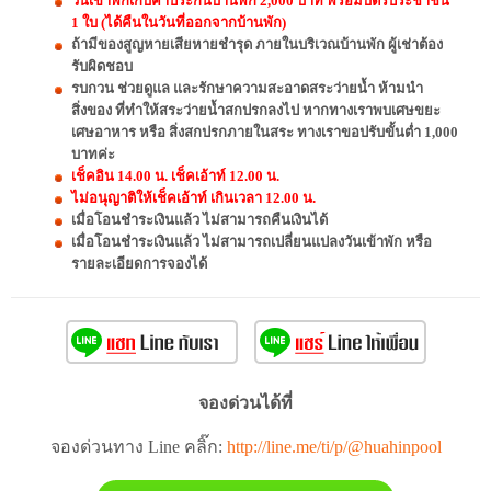
วันเข้าพักเก็บค่าประกันบ้านพัก 2,000 บาท พร้อมบัตรประชาชน
1 ใบ (ได้คืนในวันที่ออกจากบ้านพัก)
ถ้ามีของสูญหายเสียหายชำรุด ภายในบริเวณบ้านพัก ผู้เช่าต้อง
รับผิดชอบ
รบกวน ช่วยดูแล และรักษาความสะอาดสระว่ายน้ำ ห้ามนำ
สิ่งของ ที่ทำให้สระว่ายน้ำสกปรกลงไป หากทางเราพบเศษขยะ
เศษอาหาร หรือ สิ่งสกปรกภายในสระ ทางเราขอปรับขั้นต่ำ 1,000
บาทค่ะ
เช็คอิน 14.00 น. เช็คเอ้าท์ 12.00 น.
ไม่อนุญาติให้เช็คเอ้าท์ เกินเวลา 12.00 น.
เมื่อโอนชำระเงินแล้ว ไม่สามารถคืนเงินได้
เมื่อโอนชำระเงินแล้ว ไม่สามารถเปลี่ยนแปลงวันเข้าพัก หรือ
รายละเอียดการจองได้
จองด่วนได้ที่
จองด่วนทาง Line คลิ๊ก:
http://line.me/ti/p/@huahinpool