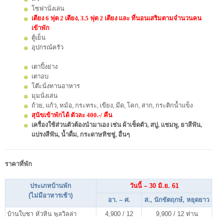
โซฟานั่งเล่น
เตียง 6 ฟุต 2 เตียง, 3.5 ฟุต 2 เตียง และ ที่นอนเสริมตามจำนวนคน
เข้าพัก
ตู้เย็น
อุปกรณ์ครัว
เตาปิ้งย่าง
เตาอบ
โต๊ะนั่งทานอาหาร
มุมนั่งเล่น
ถ้วย, แก้ว, หม้อ, กระทระ, เขียง, มีด, โคก, สาก, กระติกน้ำแข็ง
สุนัขเข้าพักได้ ตัวละ 400.-/ คืน
เครื่องใช้ส่วนตัวต้องนำมาเอง เช่น ผ้าเช็ดตัว, สบู่, แชมพู, ยาสีฟัน,
แปรงสีฟัน, น้ำดื่ม, กระดาษทิชชู่, อื่นๆ
ราคาที่พัก
ประเภทบ้านพัก
วันนี้ – 30 มิ.ย. 61
(ไม่มีอาหารเช้า)
อา. – ศ.
ส., นักขัตฤกษ์, หยุดยาว
บ้านใบชา หัวหิน พูลวิลล่า
4,900 / 12
9,900 / 12 ท่าน