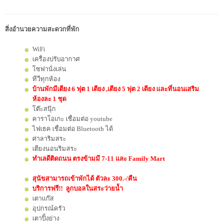
สิ่งอำนวยความสะดวกที่พัก
WiFi
เครื่องปรับอากาศ
โซฟานั่งเล่น
ทีวีทุกห้อง
บ้านพักมีเตียง 6 ฟุต 1 เตียง ,เตียง 5 ฟุต 2 เตียง และที่นอนเสริม
ห้องละ 1 ชุด
โต๊ะสนุ๊ก
คาราโอเกะ เชื่อมต่อ youtube
ไฟเธค เชื่อมต่อ Bluetooth ได้
ศาลาริมสระ
เตียงนอนริมสระ
ทำเลดีติดถนน ตรงข้ามมี 7-11 และ Family Mart
สุนัขสามารถเข้าพักได้ ตัวละ 300.-/คืน
บริการฟรี!! ลูกบอลในสระว่ายน้ำ
เตาแก๊ส
อุปกรณ์ครัว
เตาปิ้งย่าง