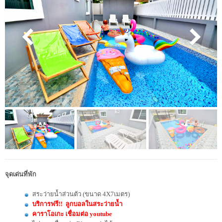
จุดเด่นที่พัก
สระว่ายน้ำส่วนตัว (ขนาด 4X7เมตร)
บริการฟรี!! ลูกบอลในสระว่ายน้ำ
คาราโอเกะ เชื่อมต่อ youtube