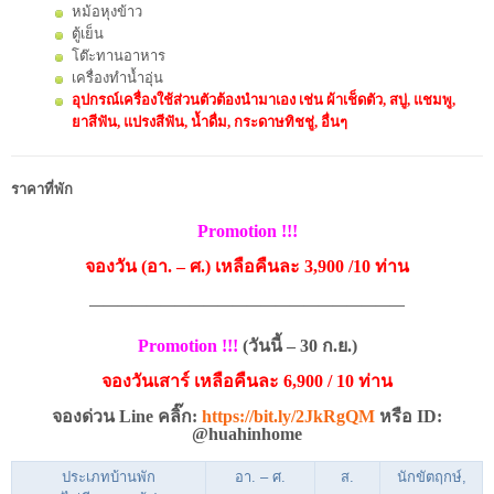
หม้อหุงข้าว
ตู้เย็น
โต๊ะทานอาหาร
เครื่องทำน้ำอุ่น
อุปกรณ์เครื่องใช้ส่วนตัวต้องนำมาเอง เช่น ผ้าเช็ดตัว, สบู่, แชมพู,
ยาสีฟัน, แปรงสีฟัน, น้ำดื่ม, กระดาษทิชชู่, อื่นๆ
ราคาที่พัก
Promotion !!!
จองวัน (อา. – ศ.) เหลือคืนละ 3,900 /10 ท่าน
——————————————————————
Promotion !!!
(วันนี้ – 30 ก.ย.)
จองวันเสาร์ เหลือคืนละ 6,900 / 10 ท่าน
จองด่วน Line คลิ๊ก:
https://bit.ly/2JkRgQM
หรือ ID:
@huahinhome
ประเภทบ้านพัก
อา. – ศ.
ส.
นักขัตฤกษ์,