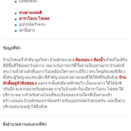
แอร์ทั้งหลัง
ห่วงยางแฟนซี
คาราโอเกะ ไฟเธค
อุปกรณ์ครัวครบ
เตาปิ้งย่าง
ข้อมูลที่พัก
บ้านโรสแมรี่ หัวหิน พูลวิลล่า บ้านพักขนาด
3 ห้องนอน 4 ห้องน้ำ
สไตล์โมเดิร์น
ที่มีพื้นที่ใช้สอยกว้างขวาง เหมาะกับการปาร์ตี้ ปิ้งย่างเป็นอย่างมาก บ้านพักมี
สระว่ายน้ำส่วนตัวที่บอกว่าไม่เหมือนใคร เพราะมีถึง 2 สระใหญ่กันเลยทีเดียว
ทั้งสระผู้ใหญ่ และสระเด็ก ที่สำคัญ แถมห่วงยางแฟนซีให้ใช้ฟรีกันอีกด้วย
บ้าน
พักตั้งอยู่หัวหินซอย 6
นอกจากนั้นยังมีดาดฟ้าชมวิว เป็นแนวยาว ให้ได้นั่งชิ
วกันอีก สะดวกสบายกันสุดๆเลย ภายในบ้านพัก ก็จะมีคาราโอเกะ ไฟเธค ให้
บริการ เหมาะสำหรับท่านไหนที่ชอบร้องเพลง ส่วนใครที่เป็นสายเเข้า
ครัว แน่นอน บ้านพักของเราห้องครัว พร้อมอุปกรณ์ครัวครบครัน แถมปิ้งย่าง
บริเวณสนามหญ้าได้อีกด้วย
สิ่งอำนวยความสะดวกที่พัก