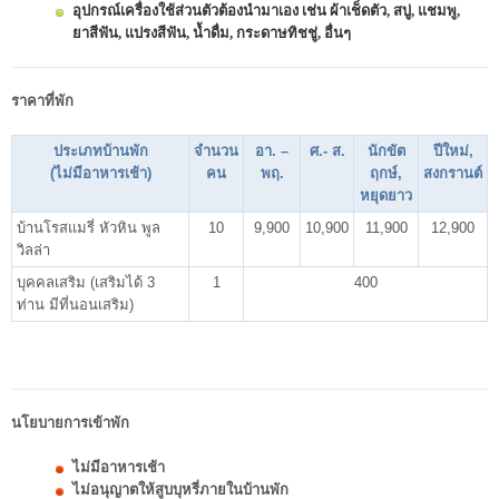
อุปกรณ์เครื่องใช้ส่วนตัวต้องนำมาเอง เช่น ผ้าเช็ดตัว, สบู่, แชมพู,
ยาสีฟัน, แปรงสีฟัน, น้ำดื่ม, กระดาษทิชชู่, อื่นๆ
ราคาที่พัก
ประเภทบ้านพัก
จำนวน
อา. –
ศ.- ส.
นักขัต
ปีใหม่,
(ไม่มีอาหารเช้า)
คน
พฤ.
ฤกษ์,
สงกรานต์
หยุดยาว
บ้านโรสแมรี่ หัวหิน พูล
10
9,900
10,900
11,900
12,900
วิลล่า
บุคคลเสริม (เสริมได้ 3
1
400
ท่าน มีที่นอนเสริม)
นโยบายการเข้าพัก
ไม่มีอาหารเช้า
ไม่อนุญาตให้สูบบุหรี่ภายในบ้านพัก