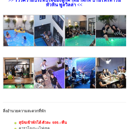
>> รีวิวความประทับใจของลูกค้าที่มาพักที่ บ้านโฟร์ทาวน์
หัวหิน พูลวิลล่า <<
สิ่งอำนวยความสะดวกที่พัก
สุนัขเข้าพักได้ ตัวละ 600.-/คืน
คาราโอเกะ+ไฟเธค