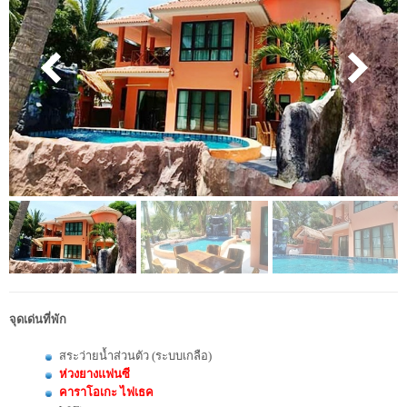
จุดเด่นที่พัก
สระว่ายน้ำส่วนตัว (ระบบเกลือ)
ห่วงยางแฟนซี
คาราโอเกะ
ไฟเธค