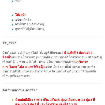
WiFi
โต๊ะสนุ๊ก
อุปกรณ์ครัว
เตาปิ้งย่าง (พร้อมถ่าน)
สุนัขพักได้(มีค่าบริการ)
ข้อมูลที่พัก
บ้านโซนดาว หัวหิน พูลวิลล่า ตั้งอยู่หัวหินซอย 6
บ้านพักมี 4 ห้องนอน 3
ห้องน้ำ
สระว่ายน้ำส่วนตัว (ระบบเกลือ) บรรยากาศดี ใกล้ชิดธรรมชาติ รองรับผู้
เข้าพักได้ 12 ท่าน เสริมได้ 5 ท่าน เครื่องปรับอากาศทั้งหลัง
บริการ!!
คาราโอเกะ ไฟเธค และ โต๊ะสนุ๊ก
อุปกรณ์ครัว เตาปิ้งย่างครบ สามารถทำ
อาหารได้สิ่งอำนวยความสะดวกครบครัน เหมาะสำหรับการมาพักผ่อนกับ
เพื่อนๆหรือครอบครัว
สิ่งอำนวยความสะดวกที่พัก
บ้านพักมีเตียง 6 ฟุต 1 เตียง , เตียง 5 ฟุต 2 เตียง เบาะ 3.5 ฟุต 2 ที่
และเบาะ 3 ฟุต 2 ที่ และ โซฟาเบด นอนได้ 2 ท่าน