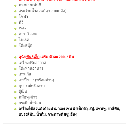
ห่วงยางแฟนซี
สระว่ายน้ำส่วนตัว(ระบบเกลือ)
โซฟา
ทีวี
WiFi
คาราโอเกะ
ไฟเธค
โต๊ะสนุ๊ก
สุนัข
พันธุ์เล็ก
เสริม ตัวละ 200.-/ คืน
เครื่องปรับอากาศ
โต๊ะทานอาหาร
เตาแก๊ส
เตาปิ้งย่าง (พร้อมถ่าน)
อุปกรณ์ครัวครบ
ตู้เย็น
หม้อหุงข้าว
กระติกน้ำร้อน
เครื่องใช้ส่วนตัวต้องนำมาเอง เช่น ผ้าเช็ดตัว, สบู่, แชมพู, ยาสีฟัน,
แปรงสีฟัน, น้ำดื่ม, กระดา
ษทิชชู่, อื่นๆ