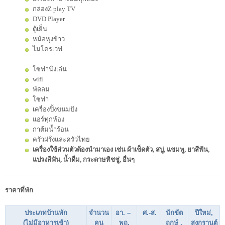
กล่องZ play TV
DVD Player
ตู้เย็น
หม้อหุงข้าว
ไมโครเวฟ
โซฟานั่งเล่น
wifi
พัดลม
โซฟา
เครื่องปิ้งขนมปัง
แอร์ทุกห้อง
กาต้มน้ำร้อน
ครัวฝรั่งและครัวไทย
เครื่องใช้ส่วนตัวต้องนำมาเอง เช่น ผ้าเช็ดตัว, สบู่, แชมพู, ยาสีฟัน,
แปรงสีฟัน, น้ำดื่ม, กระดาษทิชชู่, อื่นๆ
ราคาที่พัก
ประเภทบ้านพัก
จำนวน
อา. –
ศ.-ส.
นักขัต
ปีใหม่,
(ไม่มีอาหารเช้า)
คน
พฤ.
ฤกษ์ ,
สงกรานต์