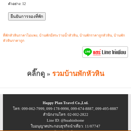
ตัวอย่าง: 12
ที่พักหัวหินราคาไม่แพง
,
บ้านพักมีสระว่ายน้ำหัวหิน
,
บ้านพักราคาถูกหัวหิน
,
บ้านพัก
หัวหินราคาถูก
คลิ๊กดู »
รวมบ้านพักหัวหิน
Happy Plan Travel Co.,Ltd.
โทร: 099-062-7999, 099-178-9996, 099-674-8887, 099-495-8887
สำนักงานโทร: 02-002-2822
Line ID: @huahinhome
ใบอนุญาตประกอบธุรกิจนำเที่ยว: 11/07747