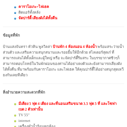
คาราโอเกะ+ไฟเธค
ติดแอร์ทั้งหลัง
จัดปาร์ตี้ เสียงดังได้ทั้งคืน
ข้อมูลที่พัก
บ้านแสงจันทรา หัวหิน พูลวิลล่า
บ้านพัก 4 ห้องนอน 4 ห้องน้ำ
พร้อมสระว่ายน้ำ
ส่วนตัว และเสริมความสนุกสนานและรอยยิ้มให้อีกด้วย สไลเดอร์สุดเก๋ ที่
สามารถเล่นได้ทั้งเด็กและผู้ใหญ่ หรือ จะจัดปาร์ตี้ริมสระ ในบรรยากาศชิวๆก็
สามารถตอบโจทย์ในวันพักผ่อนของท่านได้อย่างลงตัวและยังสามารถเสียงดัง
ได้ทั้งคืน ที่มาพร้อมกับคาราโอเกะ และไฟเธค ให้คุณปาร์ตี้ได้อย่างสนุกสุดเหวี
ยงกันเลยทีเดียว
สิ่งอำนวยความสะดวกที่พัก
มีเตียง 5 ฟุต 4 เตียง และที่นอนเสริมขนาด 3.5 ฟุต 5 ที่ และโซฟา
เบด 2 ตัวเท่านั้น
TV 55″
internet
เครื่องทำน้ำร้อนทุกห้อง