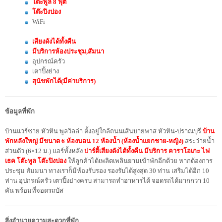
โต๊ะพูล 8 ฟุต
โต๊ะปิงปอง
WiFi
เสียงดังได้ทั้งคืน
มีบริการห้องประชุม,สัมนา
อุปกรณ์ครัว
เตาปิ้งย่าง
สุนัขพักได้(มีค่าบริการ)
ข้อมูลที่พัก
บ้านแวร์ซาย หัวหิน พูลวิลล่า ตั้งอยู่ใกล้ถนนเส้นบายพาส หัวหิน-ปราณบุรี
บ้าน
พักหลังใหญ่ มีขนาด 6 ห้องนอน 12 ห้องน้ำ (ห้องน้ำแยกชาย-หญิง)
สระว่ายน้ำ
ส่วนตัว (6×12 ม.) แอร์ทั้งหลัง
ปาร์ตี้เสียงดังได้ทั้งคืน มีบริการ คาราโอเกะ ไฟ
เธค โต๊ะพูล โต๊ะปิงปอง
ให้ลูกค้าได้เพลิดเพลินยามเข้าพักอีกด้วย หากต้องการ
ประชุม สัมมนา ทางเราก็มีห้องรับรอง รองรับได้สูงสุด 30 ท่าน เสริมได้อีก 10
ท่าน อุปกรณ์ครัว เตาปิ้งย่างครบ สามารถทำอาหารได้
จอดรถได้มากกว่า 10
คัน พร้อมที่จอดรถบัส
สิ่งอำนวยความสะดวกที่พัก