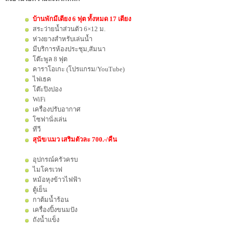
บ้านพักมีเตียง 6 ฟุต ทั้งหมด 17 เตียง
สระว่ายน้ำส่วนตัว 6×12 ม.
ห่วงยางสำหรับเล่นน้ำ
มีบริการห้องประชุม,สัมนา
โต๊ะพูล 8 ฟุต
คาราโอเกะ (โปรแกรม/YouTube)
ไฟเธค
โต๊ะปิงปอง
WiFi
เครื่องปรับอากาศ
โซฟานั่งเล่น
ทีวี
สุนัข/แมว เสริมตัวละ 700.-/คืน
อุปกรณ์ครัวครบ
ไมโครเวฟ
หม้อหุงข้าวไฟฟ้า
ตู้เย็น
กาต้มน้ำร้อน
เครื่องปิ้งขนมปัง
ถังน้ำแข็ง