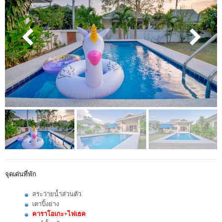
จุดเด่นที่พัก
สระว่ายน้ำส่วนตัว
เตาปิ้งย่าง
คาราโอเกะ+ไฟเธค