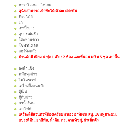
คาราโอเกะ + ไฟเธค
สุนัขสามารถเข้าพักได้ ตัวละ 400/คืน
Free Wifi
TV
เตาปิ้งย่าง
อุปกรณ์ครัว
โต๊ะทานข้าว
โซฟานั่งเล่น
แอร์ทั้งหลัง
บ้านพักมี เตียง 6 ฟุต 1 เตียง 2 ห้อง และ
ที่นอน เสริม 5 ชุด เท่านั้น
ถังน้ำแข็ง
หม้อหุงข้าว
ไมโครเวฟ
เครื่องปิ้งขนมปัง
ตู้เย็น
ตู้กับข้าว
กาน้ำร้อน
เตาไฟฟ้า
เครื่องใช้ส่วนตัวที่ต้องเตรียมมาเอง อาทิเช่น สบู่, แชมพูสระผม,
แปรงสีฟัน, ยาสีฟัน, น้ำดื่ม, กระดาษทิชชู่, ผ้าเช็ดตัว