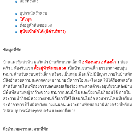
แอร์ทั้งหลัง
อุปกรณ์ครัวครบ
โต๊ะพูล
ตั้งอยู่หัวหินซอย 58
สุนัขเข้าพักได้ (มีค่าบริการ)
ข้อมูลที่พัก
บ้านแพรรุ้ง หัวหิน พูลวิลล่า บ้านพักขนาดเล็ก มี
2 ห้องนอน 2 ห้องน้ำ
1 ห้อง
ครัว 1 ห้องรับแขก
ตั้งอยู่หัวหินซอย 58
เป็นบ้านขนาดเล็ก บรรยากาศอบอุ่น
เหมาะสำหรับครอบครัวเล็กๆ หรือจะเป็นกลุ่มเพื่อนก็ไม่มีปัญหา ภายในบ้านพัก
มีสิ่งอำนวยความสะดวกต่างๆมากมาย มีคาราโอเกะ+ไฟเธค ให้ได้ร้องเพลงกัน
สำหรับท่านไหนที่ต้องการปลดปล่อยเสียงร้อง สระส่วนตัวจะอยู่บริเวณหลังบ้าน
มีพื้นที่สนามหญ้ากว้างขวาง สามารถเล่นน้ำไป และปิ้งย่างไปก็ย่อมได้ ภายใน
สระว่ายน้ำก็ยังมีห่วงยางแฟนซีกิ๊บเกร๋ให้ได้เล่นกันไปอีก ส่วนท่านไหนที่เตรียม
จะทำอาหาร ก็ไม่ผิดหวังอย่างแน่นอน เพราะบ้านพักของเรามีห้องครัว ที่พร้อม
ไปด้วยอุปกรณ์ต่างๆครบครัน และเตาปิ้งย่าง
สิ่งอำนวยความสะดวกที่พัก