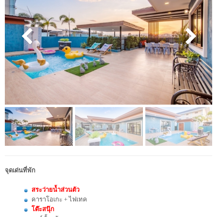
จุดเด่นที่พัก
สระว่ายน้ำส่วนตัว
คาราโอเกะ + ไฟเทค
โต๊ะสนุ๊ก