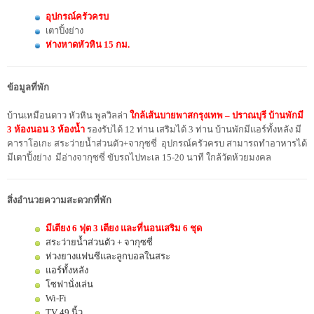
อุปกรณ์ครัวครบ
เตาปิ้งย่าง
ห่างหาดหัวหิน 15 กม.
ข้อมูลที่พัก
บ้านเหมือนดาว หัวหิน พูลวิลล่า
ใกล้เส้นบายพาสกรุงเทพ – ปราณบุรี บ้านพักมี
3 ห้องนอน 3 ห้องน้ำ
รองรับได้ 12 ท่าน เสริมได้ 3 ท่าน บ้านพักมีแอร์ทั้งหลัง มี
คาราโอเกะ สระว่ายน้ำส่วนตัว+จากุซซี่ อุปกรณ์ครัวครบ สามารถทำอาหารได้
มีเตาปิ้งย่าง มีอ่างจากุซซี่ ขับรถไปทะเล 15-20 นาที ใกล้วัดห้วยมงคล
สิ่งอำนวยความสะดวกที่พัก
มีเตียง 6 ฟุต 3 เตียง และที่นอนเสริม 6 ชุด
สระว่ายน้ำส่วนตัว + จากุซซี่
ห่วงยางแฟนซีและลูกบอลในสระ
แอร์ทั้งหลัง
โซฟานั่งเล่น
Wi-Fi
TV 49 นิ้ว