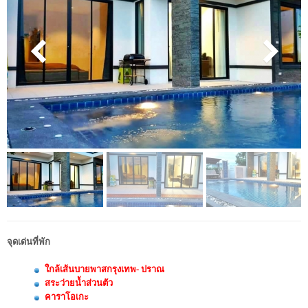
จุดเด่นที่พัก
ใกล้เส้นบายพาสกรุงเทพ- ปราณ
สระว่ายน้ำส่วนตัว
คาราโอเกะ