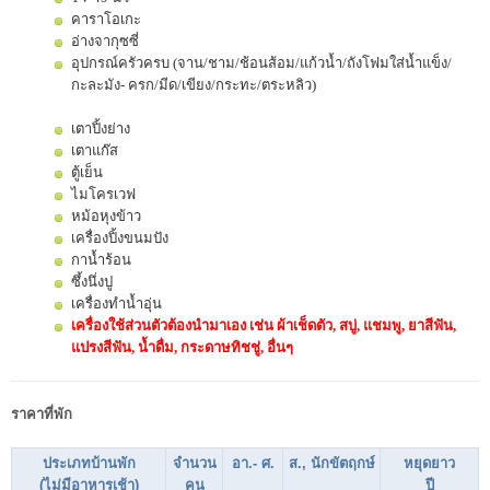
คาราโอเกะ
อ่างจากุซซี่
อุปกรณ์ครัวครบ (จาน/ชาม/ช้อนส้อม/แก้วน้ำ/ถังโฟมใส่น้ำแข็ง/
กะละมัง- ครก/มีด/เขียง/กระทะ/ตระหลิว)
เตาปิ้งย่าง
เตาแก๊ส
ตู้เย็น
ไมโครเวฟ
หม้อหุงข้าว
เครื่องปิ้งขนมปัง
กาน้ำร้อน
ซึ้งนึ่งปู
เครื่องทำน้ำอุ่น
เครื่องใช้ส่วนตัวต้องนำมาเอง เช่น ผ้าเช็ดตัว, สบู่, แชมพู, ยาสีฟัน,
แปรงสีฟัน, น้ำดื่ม, กระดาษทิชชู่, อื่นๆ
ราคาที่พัก
ประเภทบ้านพัก
จำนวน
อา.- ศ.
ส., นักขัตฤกษ์
หยุดยาว
(ไม่มีอาหารเช้า)
คน
ปี