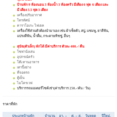
บ้านพัก 9 ห้องนอน 3 ห้องน้ำ 3 ห้องครัว มีเตียง 6 ฟุต 6 เตียง และ
มี เตียง 3.5 ฟุต 3 เตียง
เครื่องปรับอากาศ
โทรทัศน์
คาราโอเกะ ไฟเธค
เครื่องใช้ส่วนตัวต้องนำมาเอง เช่น ผ้าเช็ดตัว, สบู่, แชมพู, ยาสีฟัน,
แปรงสีฟัน, น้ำดื่ม, กระดาษทิชชู่, อื่นๆ
สุนัข(ตัวเล็ก) พักได้ มีค่าบริการ ตัวละ 400.-/ คืน
โซฟานั่งเล่น
อุปกรณ์ครัว
โต๊ะทานอาหาร
เตาปิ้งย่าง
ที่จอดรถ
ตู้เย็น
ไมโครเวฟ
บริการรถมอเตอร์ไซค์เช่า(ค่าบริการ 250.-/คัน / วัน)
ราคาที่พัก
ประเภทบ้านพัก
จำนวน
อา. –
ศ. – ส.
วันหยุด
ปีใหม่,