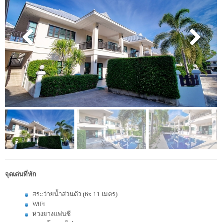
จุดเด่นที่พัก
สระว่ายน้ำส่วนตัว (6x 11 เมตร)
WiFi
ห่วงยางแฟนซี