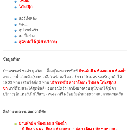
ไฟเธค
โต๊ะสนุ๊ก
แอร์ทั้งหลัง
Wi-Fi
อุปกรณ์ครัว
เตาปิ้งย่าง
สุนัขพักได้ (มีค่าบริการ)
ข้อมูลที่พัก
บ้านเรเซอร์ ชะอำ พูลวิลล่า ตั้งอยู่โครงการชัชพี
บ้านพักมี
6 ห้องนอน 8 ห้องน้ำ
สระว่ายน้ำส่วนตัว (ระบบเกลือ) พร้อมสไลเดอร์ยาว 10 เมตร รองรับลูกค้าได้
10-25 ท่าน เสริมได้อีก 5 ท่าน
บริการฟรี!! คาราโอเกะ ไฟเธค โต๊ะสนุ๊ก 8
ขา
ปาร์ตี้ริมสระได้สุดชิลล์ๆ อุปกรณ์ครัว เตาปิ้งย่างครบ สุนัขพักได้(มีค่า
บริการ) อินเทอร์เน็ตไร้สาย (Wi-Fi) ฟรี พร้อมสิ่งอำนวยความสะดวกครบครัน
สิ่งอำนวยความสะดวกที่พัก
บ้านพักมี 6️ ห้องนอน 8 ห้องน้ำ
– มีเตียง 5 ฟุต 2 เตียง 4 ห้องนอน , 5 ฟุต 3 เตียง 1 ห้องนอน และ