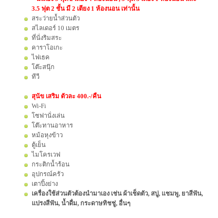
3.5 ฟุต 2 ชั้น มี 2 เตียง 1 ห้องนอน เท่านั้น
สระว่ายน้ำส่วนตัว
สไลเดอร์ 10 เมตร
ที่นั่งริมสระ
คาราโอเกะ
ไฟเธค
โต๊ะสนุ๊ก
ทีวี
สุนัข เสริม ตัวละ 400.-/คืน
Wi-Fi
โซฟานั่งเล่น
โต๊ะทานอาหาร
หม้อหุงข้าว
ตู้เย็น
ไมโครเวฟ
กระติกน้ำร้อน
อุปกรณ์ครัว
เตาปิ้งย่าง
เครื่องใช้ส่วนตัวต้องนำมาเอง เช่น ผ้าเช็ดตัว, สบู่, แชมพู, ยาสีฟัน,
แปรงสีฟัน, น้ำดื่ม, กระดาษทิชชู่, อื่นๆ