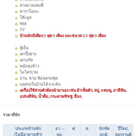
ห่วงยางแฟนซี
คาราโอเกะ
โต๊ะพูล
Wifi
TV
บ้านพักมีเตียง 5 ฟุต 5 เตียง และขนาด 3.5 ฟุต 5 เตียง
ตู้เย็น
เตาปิ้งย่าง
เตาแก๊ส
หม้อหุงข้าว
ไมโครเวฟ
จาน, ชาม ช้อนครบชุด
จอดรถในบ้านได้ 6-8 คัน
เครื่องใช้ส่วนตัวต้องนำมาเอง เช่น ผ้าเช็ดตัว, สบู่, แชมพู, ยาสีฟัน,
แปรงสีฟัน, น้ำดื่ม, กระดาษทิชชู่, อื่นๆ
ราคาที่พัก
ประเภทบ้านพัก
อา. –
ศ.
ส.
นักขัต
ปีใหม่,
(ไม่มีอาหารเช้า)
พฤ.
ฤกษ์,
สงกรานต์