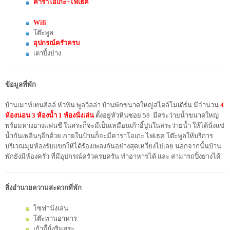
คาราโอเกะ+ไฟเธค
Wifi
โต๊ะพูล
อุปกรณ์ครัวครบ
เตาปิ้งย่าง
ข้อมูลที่พัก
บ้านเมาท์เทนฮิลล์ หัวหิน พูลวิลล่า บ้านพักขนาดใหญ่สไตล์โมเดิร์น มีจำนวน
4
ห้องนอน 3 ห้องน้ำ 1 ห้องนั่งเล่น
ตั้งอยู่หัวหินซอย 58 มีสระว่ายน้ำขนาดใหญ่
พร้อมห่วงยางแฟนซี ในสระก็จะมีเป็นเหมือนเก้าอี้ปูนในสระว่ายน้ำ ให้ได้นั่งแช่
น้ำกันเพลินๆอีกด้วย ภายในบ้านก็จะมีคาราโอเกะ ไฟเธค โต๊ะพูลให้บริการ
บริเวณมุมห้องรับแขกให้ได้ร้องเพลงกันอย่างสุดเหวี่ยงไปเลย นอกจากนั้นบ้าน
พักยังมีห้องครัว ที่มีอุปกรณ์ครัวครบครัน ทำอาหารได้ และ สามารถปิ้งย่างได้
สิ่งอำนวยความสะดวกที่พัก
โซฟานั่งเล่น
โต๊ะทานอาหาร
เก้าอี้นั่งริมสระ