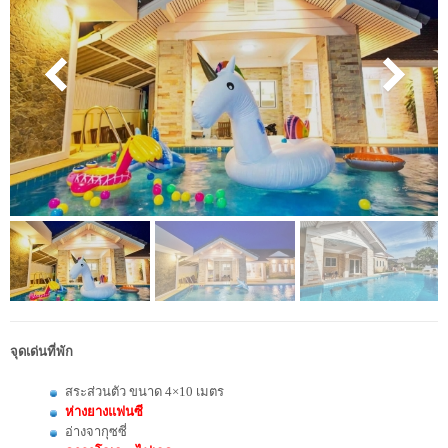
จุดเด่นที่พัก
สระส่วนตัว ขนาด 4×10 เมตร
ห่างยางแฟนซี
อ่างจากุซซี่