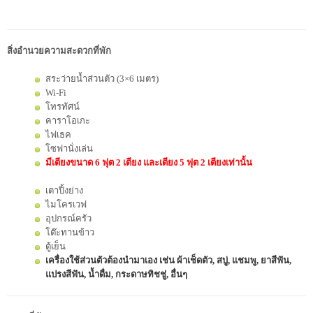
สิ่งอำนวยความสะดวกที่พัก
สระว่ายน้ำส่วนตัว (3×6 เมตร)
Wi-Fi
โทรทัศน์
คาราโอเกะ
ไฟเธค
โซฟานั่งเล่น
มีเตียงขนาด 6 ฟุต 2 เตียง และเตียง 5 ฟุต 2 เตียงเท่านั้น
เตาปิ้งย่าง
ไมโครเวฟ
อุปกรณ์ครัว
โต๊ะทานข้าว
ตู้เย็น
เครื่องใช้ส่วนตัวต้องนำมาเอง เช่น ผ้าเช็ดตัว, สบู่, แชมพู, ยาสีฟัน,
แปรงสีฟัน, น้ำดื่ม, กระดาษทิชชู่, อื่นๆ