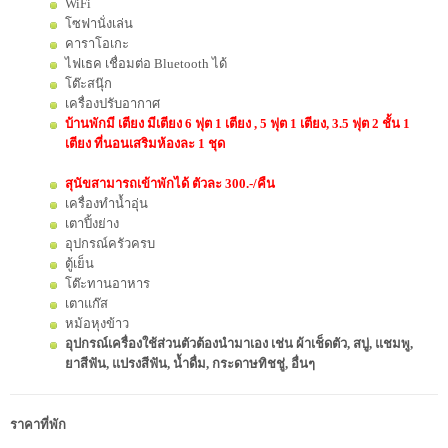
WiFi
โซฟานั่งเล่น
คาราโอเกะ
ไฟเธค เชื่อมต่อ Bluetooth ได้
โต๊ะสนุ๊ก
เครื่องปรับอากาศ
บ้านพักมี เตียง มีเตียง 6 ฟุต 1 เตียง , 5 ฟุต 1 เตียง, 3.5 ฟุต 2 ชั้น 1
เตียง ที่นอนเสริมห้องละ 1 ชุด
สุนัขสามารถเข้าพักได้ ตัวละ 300.-/คืน
เครื่องทำน้ำอุ่น
เตาปิ้งย่าง
อุปกรณ์ครัวครบ
ตู้เย็น
โต๊ะทานอาหาร
เตาแก๊ส
หม้อหุงข้าว
อุปกรณ์เครื่องใช้ส่วนตัวต้องนำมาเอง เช่น ผ้าเช็ดตัว, สบู่, แชมพู,
ยาสีฟัน, แปรงสีฟัน, น้ำดื่ม, กระดาษทิชชู่, อื่นๆ
ราคาที่พัก