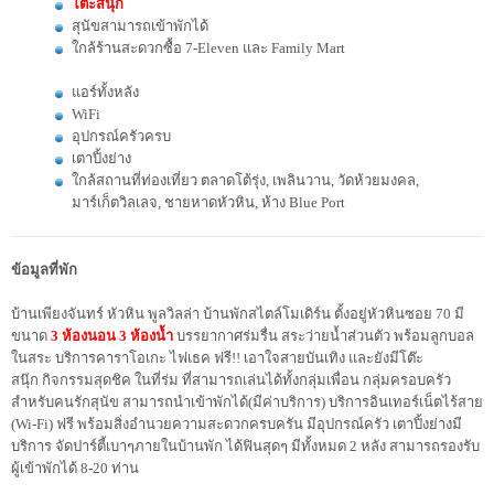
โต๊ะสนุ๊ก
สุนัขสามารถเข้าพักได้
ใกล้ร้านสะดวกซื้อ 7-Eleven และ Family Mart
แอร์ทั้งหลัง
WiFi
อุปกรณ์ครัวครบ
เตาปิ้งย่าง
ใกล้สถานที่ท่องเที่ยว ตลาดโต้รุ่ง, เพลินวาน, วัดห้วยมงคล,
มาร์เก็ตวิลเลจ, ชายหาดหัวหิน, ห้าง Blue Port
ข้อมูลที่พัก
บ้านเพียงจันทร์ หัวหิน พูลวิลล่า บ้านพักสไตล์โมเดิร์น ตั้งอยู่หัวหินซอย 70 มี
ขนาด
3 ห้องนอน 3 ห้องน้ำ
บรรยากาศร่มรื่น สระว่ายน้ำส่วนตัว พร้อมลูกบอล
ในสระ บริการคาราโอเกะ ไฟเธค ฟรี!! เอาใจสายบันเทิง และยังมีโต๊ะ
สนุ๊ก กิจกรรมสุดชิค ในที่ร่ม ที่สามารถเล่นได้ทั้งกลุ่มเพื่อน กลุ่มครอบครัว
สำหรับคนรักสุนัข สามารถนำเข้าพักได้(มีค่าบริการ) บริการอินเทอร์เน็ตไร้สาย
(Wi-Fi) ฟรี พร้อมสิ่งอำนวยความสะดวกครบครัน มีอุปกรณ์ครัว เตาปิ้งย่างมี
บริการ จัดปาร์ตี้เบาๆภายในบ้านพัก ได้ฟินสุดๆ มีทั้งหมด 2 หลัง สามารถรองรับ
ผู้เข้าพักได้ 8-20 ท่าน