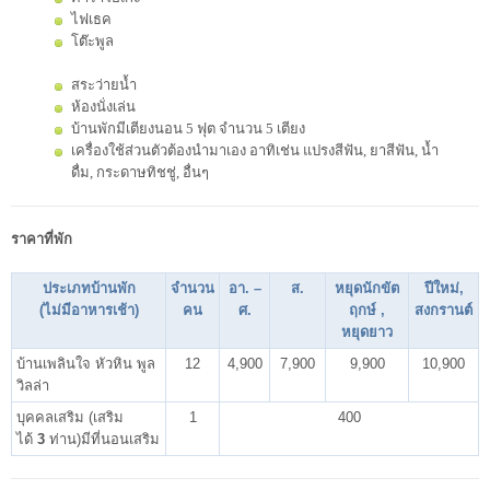
ไฟเธค
โต๊ะพูล
สระว่ายน้ำ
ห้องนั่งเล่น
บ้านพักมีเตียงนอน 5 ฟุต จำนวน 5 เตียง
เครื่องใช้ส่วนตัวต้องนำมาเอง อาทิเช่น แปรงสีฟัน, ยาสีฟัน, น้ำ
ดื่ม, กระดาษทิชชู่, อื่นๆ
ราคาที่พัก
ประเภทบ้านพัก
จำนวน
อา. –
ส.
หยุดนักขัต
ปีใหม่,
(ไม่มีอาหารเช้า)
คน
ศ.
ฤกษ์ ,
สงกรานต์
หยุดยาว
บ้านเพลินใจ หัวหิน พูล
12
4,900
7,900
9,900
10,900
วิลล่า
บุคคลเสริม (เสริม
1
400
ได้
3
ท่าน)มีที่นอนเสริม