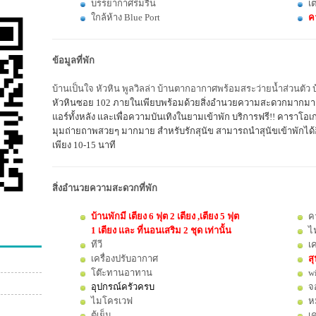
บรรยากาศร่มรื่น
เต
ใกล้ห้าง Blue Port
ค
ข้อมูลที่พัก
บ้านเป็นใจ หัวหิน พูลวิลล่า บ้านตากอากาศพร้อมสระว่ายน้ำส่วนตัว
หัวหินซอย 102 ภายในเพียบพร้อมด้วยสิ่งอำนวยความสะดวกมากมาย อ
แอร์ทั้งหลัง และเพื่อความบันเทิงในยามเข้าพัก บริการฟรี!! คาราโอเก
มุมถ่ายถาพสวยๆ มากมาย สำหรับรักสุนัข สามารถนำสุนัขเข้าพักได้อี
เพียง 10-15 นาที
สิ่งอำนวยความสะดวกที่พัก
บ้านพักมี เตียง 6 ฟุต 2 เตียง ,
เตียง 5 ฟุต
ค
1 เตียง และ
ที่นอนเสริม 2 ชุด เท่านั้น
ไ
ทีวี
เค
เครื่องปรับอากาศ
สุ
โต๊ะทานอาทาน
wi
อุปกรณ์ครัวครบ
จ
ไมโครเวฟ
ห
ตู้เย็น
เค