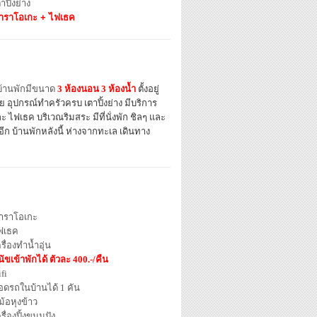
าปิ้งย่าง
าราโอเกะ +
ไฟเธค
 บ้านพักมีขนาด
3 ห้องนอน 3 ห้องน้ำ
ตั้งอยู่
ุปกรณ์ทำครัวครบ เตาปิ้งย่าง มีบริการ
ะ ไฟเธค บริเวณริมสระ มีที่นั่งพัก ชิลๆ และ
ก บ้านพักหลังนี้ ห่างจากทะเล เดินทาง
าราโอเกะ
ฟเธค
รื่องทำน้ำอุ่น
นัขเข้าพักได้ ตัวละ 400.-/คืน
fi
อดรถในบ้านได้ 1 คัน
ม้อหุงข้าว
รื่องปิ้งขนมปัง