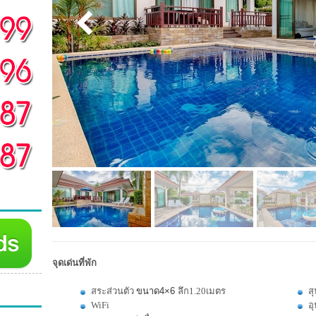
จุดเด่นที่พัก
สระส่วนตัว
ขนาด4×6
ลึก1.20เมตร
สุ
WiFi
อ