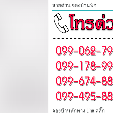
สายด่วน จองบ้านพัก
จองบ้านพักทาง Line คลิ๊ก