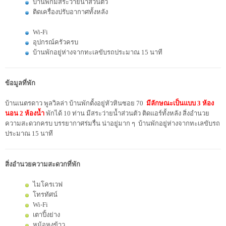
บ้านพักมีสระว่ายน้ำส่วนตัว
ติดเครื่องปรับอากาศทั้งหลัง
Wi-Fi
อุปกรณ์ครัวครบ
บ้านพักอยู่ห่างจากทะเลขับรถประมาณ 15 นาที
ข้อมูลที่พัก
บ้านเนตรดาว พูลวิลล่า บ้านพักตั้งอยู่หัวหินซอย 70
มีลักษณะเป็นแบบ 3 ห้อง
นอน 2 ห้องน้ำ
พักได้ 10 ท่าน มีสระว่ายน้ำส่วนตัว ติดแอร์ทั้งหลัง สิ่งอำนวย
ความสะดวกครบ บรรยากาศร่มรื่น น่าอยู่มาก ๆ บ้านพักอยู่ห่างจากทะเลขับรถ
ประมาณ 15 นาที
สิ่งอำนวยความสะดวกที่พัก
ไมโครเวฟ
โทรทัศน์
Wi-Fi
เตาปิ้งย่าง
หม้อหุงข้าว