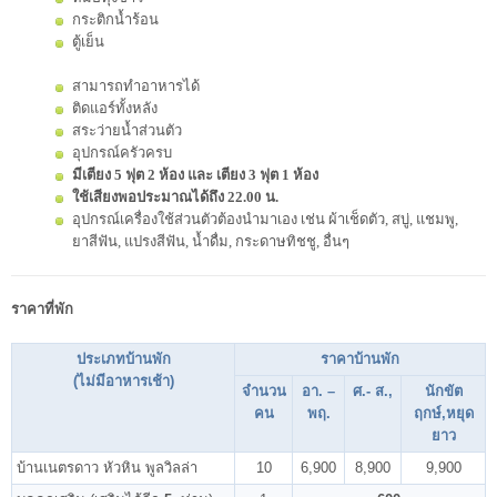
กระติกน้ำร้อน
ตู้เย็น
สามารถทำอาหารได้
ติดแอร์ทั้งหลัง
สระว่ายน้ำส่วนตัว
อุปกรณ์ครัวครบ
มีเตียง 5 ฟุต 2 ห้อง และ เตียง 3 ฟุต 1 ห้อง
ใช้เสียงพอประมาณได้ถึง 22.00 น.
อุปกรณ์เครื่องใช้ส่วนตัวต้องนำมาเอง เช่น ผ้าเช็ดตัว, สบู่, แชมพู,
ยาสีฟัน, แปรงสีฟัน, น้ำดื่ม, กระดาษทิชชู, อื่นๆ
ราคาที่พัก
ประเภทบ้านพัก
ราคาบ้านพัก
(ไม่มีอาหารเช้า)
จำนวน
อา. –
ศ.- ส.,
นักขัต
คน
พฤ.
ฤกษ์,หยุด
ยาว
บ้านเนตรดาว หัวหิน พูลวิลล่า
10
6,900
8,900
9,900