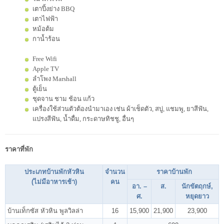
เตาปิ้งย่าง BBQ
เตาไฟฟ้า
หม้อต้ม
กาน้ำร้อน
Free Wifi
Apple TV
ลำโพง Marshall
ตู้เย็น
ชุดจาน ชาม ช้อน แก้ว
เครื่องใช้ส่วนตัวต้องนำมาเอง เช่น ผ้าเช็ดตัว, สบู่, แชมพู, ยาสีฟัน,
แปรงสีฟัน, น้ำดื่ม, กระดาษทิชชู, อื่นๆ
ราคาที่พัก
ประเภทบ้านพักหัวหิน
จำนวน
ราคาบ้านพัก
(ไม่มีอาหารเช้า)
คน
อา. –
ส.
นักขัตฤกษ์,
ศ.
หยุดยาว
บ้านเท็กซัส หัวหิน พูลวิลล่า
16
15,900
21,900
23,900