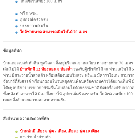
ใกล้เซเว่นเพียง 100 เมตร
ฟรี !! WIFI
อุปกรณ์ครัวครบ
บรรยากาศร่มรื่น
ใกล้ชายหาด สามารถเดินไปได้ 70 เมตร
ข้อมูลที่พัก
บ้านเดอะเบสท์ หัวหิน พูลวิลล่า ตั้งอยู่บริเวณเขาตะเกียบ ห่างชายหาด 70 เมตร
เดินไปได้
บ้านพักมี 12 ห้องนอน 8 ห้องน้ำ
รองรับผู้เข้าพักได้ 40 ท่าน เสริมได้ 5
ท่าน มีสระว่ายน้ำส่วนตัว พร้อมเตียงนอนริมสระ ฟรีwifi มีคาราโอเกะ สามารถ
จัดปาร์ตี้สังสรรค์ หรือพักผ่อนในวันหยุดกับเพื่อนหรือครอบครัวได้อย่างเต็มที่ มี
โต๊ะพูลบริการ บรรยากาศร่มรื่นโอบล้อมไปด้วยธรรมชาติ ติดเครื่องปรับอากาศ
ทั้งหลัง ทำอาหารได้ มีเตาปิ้งย่างให้ อุปกรณ์ครัวครบครัน ใกล้เซเว่นเพียง 100
เมตร สิ่งอำนวยความสะดวกครบครัน
สิ่งอำนวยความสะดวกที่พัก
บ้านพั
ก
มี เตีย
ง
6 ฟุต 7 เตียง,
เตียง 3 ฟุต 10 เตียง
สระว่ายน้ำส่วนตัว