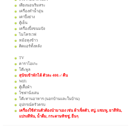
เตียงนอนริมสระ
เครื่องทำน้ำอุ่น
เตาปิ้งย่าง
ตู้เย็น
เครื่องปิ้งขนมปัง
ไมโครเวฟ
หม้อหุงข้าว
ติดแอร์ทั้งหลัง
TV
คาราโอเกะ
โต๊ะพูล
สุนัขเข้าพักได้ ตัวละ 400.-/ คืน
WiFi
ตู้เสื้อผ้า
โซฟานั่งเล่น
โต๊ะทานอาหาร (นอกบ้านและในบ้าน)
อุปกรณ์ครัวครบ
เครื่องใช้ส่วนตัวต้องนำมาเอง เช่น ผ้าเช็ดตัว, สบู่, แชมพู, ยาสีฟัน,
แปรงสีฟัน, น้ำดื่ม, กระดาษทิชชู่, อื่นๆ