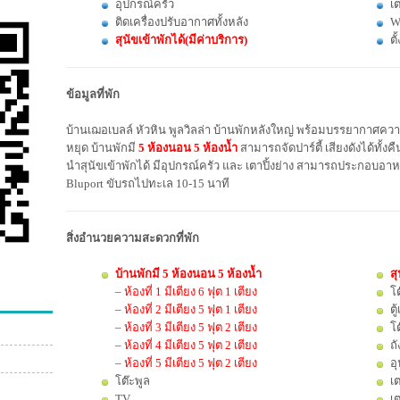
อุปกรณ์ครัว
เต
ติดเครื่องปรับอากาศทั้งหลัง
W
สุนัขเข้าพักได้(มีค่าบริการ)
ตั
ข้อมูลที่พัก
บ้านเฌอเบลล์ หัวหิน พูลวิลล่า บ้านพักหลังใหญ่ พร้อมบรรยากาศความเ
หยุด บ้านพักมี
5 ห้องนอน 5 ห้องน้ำ
สามารถจัดปาร์ตี้ เสียงดังได้ทั้
นำสุนัขเข้าพักได้ มีอุปกรณ์ครัว และ เตาปิ้งย่าง สามารถประกอบอาห
Bluport ขับรถไปทะเล 10-15 นาที
สิ่งอำนวยความสะดวกที่พัก
บ้านพักมี 5 ห้องนอน 5 ห้องน้ำ
สุ
– ห้องที่ 1 มีเตียง 6 ฟุต 1 เตียง
โ
– ห้องที่ 2 มีเตียง 5 ฟุต 1 เตียง
ตู
– ห้องที่ 3 มีเตียง 5 ฟุต 2 เตียง
โ
– ห้องที่ 4 มีเตียง 5 ฟุต 2 เตียง
ถั
– ห้องที่ 5 มีเตียง 5 ฟุต 2 เตียง
อ
โต๊ะพูล
เต
TV
เ