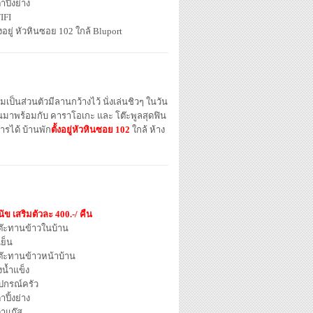
าปิ้งย่าง
IFI
้งอยู่ หัวหินซอย 102 ใกล้ Bluport
ป็นส่วนตัวมีลานกว้างไว้ นั่งเล่นชิวๆ ในวัน
งคืนมาพร้อมกับ คาราโอเกะ และ โต๊ะพูลสุดฟิน
ารได้ บ้านพัก
ตั้งอยู่หัวหินซอย 102
ใกล้ ห้าง
นัข เสริมตัวละ 400.-/ คืน
ต๊ะทานข้าวในบ้าน
้เย็น
ต๊ะทานข้าวหน้าบ้าน
งน้ำแข็ง
ุปกรณ์ครัว
าปิ้งย่าง
ตาแก๊ส