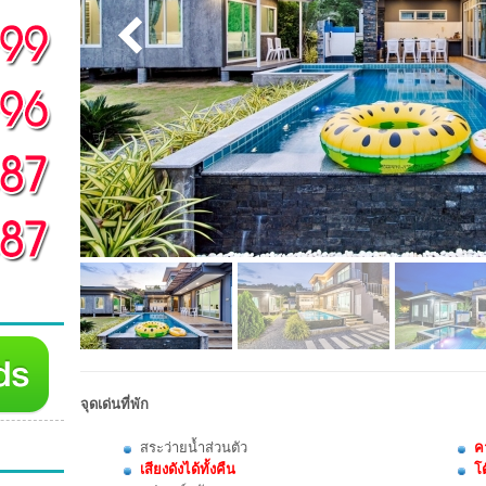
จุดเด่นที่พัก
สระว่ายน้ำส่วนตัว
ค
เสียงดังได้ทั้งคืน
โต