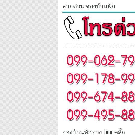
สายด่วน จองบ้านพัก
จองบ้านพักทาง Line คลิ๊ก