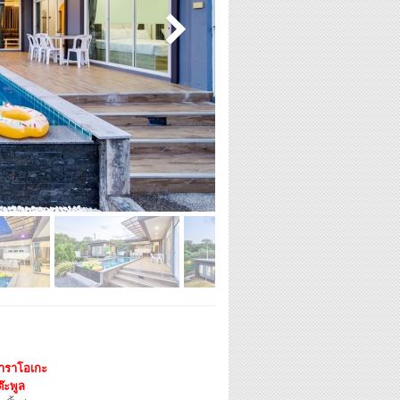
าราโอเกะ
๊ะพูล