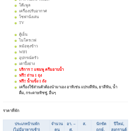
โต๊ะพูล
เครื่องปรับอากาศ
โซฟานั่งเล่น
TV
ตู้เย็น
ไมโครเวฟ
หม้อหุงข้าว
WIFI
อุปกรณ์ครัว
เตาปิ้งย่าง
บริการ !! แชมพู ครีมอาบน้ำ
ฟรี!! ถ่าน 1 ถุง
ฟรี!! น้ำแข็ง 1 ถัง
เครื่องใช้ส่วนตัวต้องนำมาเอง อาทิเช่น แปรงสีฟัน, ยาสีฟัน, น้ำ
ดื่ม, กระดาษทิชชู่, อื่นๆ
ราคาที่พัก
ประเภทบ้านพัก
จำนวน
อา. –
ส.
นักขัต
ปีใหม่,
(ไม่มีอาหารเช้า)
คน
ศ.
ฤกษ์,
สงกรานต์