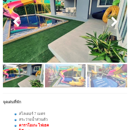
จุดเด่นที่พัก
สไลเดอร์ 7 เมตร
สระว่ายน้ำส่วนตัว
คาราโอเกะ ไฟเธค