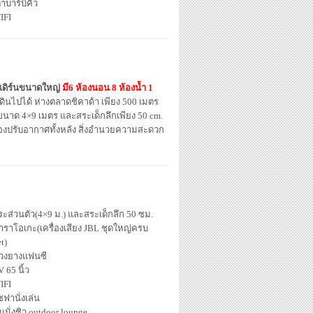
าบาร์บีคิว
IFI
เดิร์นขนาดใหญ่
มี6 ห้องนอน 8 ห้องน้ำ
1
ดินไปได้ ห่างตลาดชิคาด้า เพียง 500 เมตร
้ำขนาด 4×9 เมตร และสระเด็กลึกเพียง 50 cm.
่องปรับอากาศทั้งหลัง สิ่งอำนวยความสะดวก
ระส่วนตัว(4×9 ม.) และสระเด็กลึก 50 ซม.
าราโอเกะ(เครื่องเสียง JBL ชุดใหญ่ครบ
t)
่วงยางแฟนซี
 65 นิ้ว
IFI
ฟานั่งเล่น
มนั่งชิว outdoor lounge