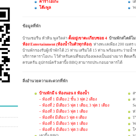
คาราโอเกะ
เต
โต๊ะพูล
W
ข้อมูลที่พัก
บ้านเชอรีน หัวหิน พูลวิลล่า
ตั้งอยู่เขาตะเกียบซอย 4
บ้านพักสไตล์โม
ห้อง Entertainment (ห้องน้ำในตัวทุกห้อง)
ห่างทะเลเพียง 200 เมตร เ
บ้านพักรองรับผู้เข้าพักได้ 25 ท่าน เสริมได้ 15 ท่าน พร้อมสระว่ายน
บริการคาราโอเกะ ไว้สำหรับคนที่ชอบร้องเพลงเป็นอย่างมาก ติดเครื
ครบครัน อุปกรณ์ครัวเตาปิ้ง BBQ สามารถประกอบอาหารได้
สิ่งอำนวยความสะดวกที่พัก
บ้านพักมี 6 ห้องนอน 8 ห้องน้ำ
ส
– ห้องที่ 1 มีเตียง 2 ชั้น 3 ฟุต 2 เตียง
ค
– ห้องที่ 2 มีเตียง 5 ฟุต 1 เตียง, 3 ฟุต 1 เตียง
Se
– ห้องที่ 3 มีเตียง 5 ฟุต 1 เตียง
ห
– ห้องที่4 มีเตียง 5 ฟุต 4 เตียง
TV
– ห้องที่ 5 มีเตียง 5 ฟุต 1 เตียง
W
– ห้องที่ 6 มีเตียง 5 ฟุต 3 เตียง
โซ
เตาปิ้ง BBQ
มุ