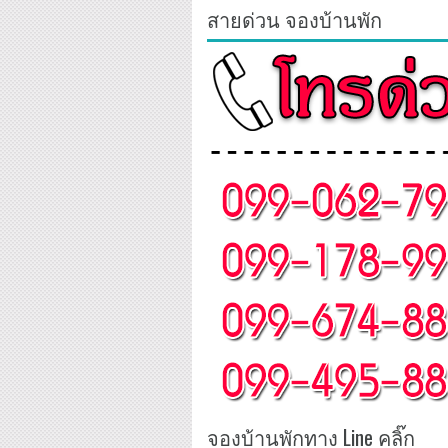
สายด่วน จองบ้านพัก
จองบ้านพักทาง Line คลิ๊ก