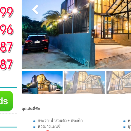
จุดเด่นที่พัก
สระว่ายน้ำส่วนตัว + สระเด็ก
ห
ห่วงยางแฟนซี
อ