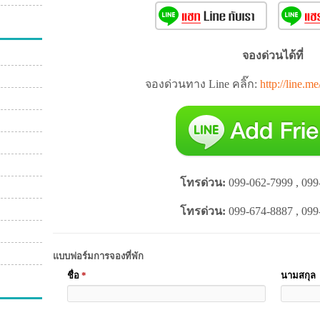
จองด่วนได้ที่
จองด่วนทาง Line คลิ๊ก:
http://line.m
โทรด่วน:
099-062-7999 , 099
โทรด่วน:
099-674-8887 , 099
แบบฟอร์มการจองที่พัก
ชื่อ
*
นามสกุล