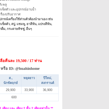
๊ะพลู
้าเช็ดตัว และอุปกรณ์อาบน้ำ
ครื่องปรับอากาศ
ปกรณ์เครื่องใช้ส่วนตัวต้องนำมาเอง เช่น
าเช็ดตัว, สบู่, แชมพู, ยาสีฟัน, แปรงสีฟัน,
ำดื่ม, กระดาษทิชชู่, อื่นๆ
ลือคืนละ 19,500 / 17 ท่าน
หรือ ID: @huahinhome
ส.,
หยุดยาว
ปีใหม่,
นักขัตฤกษ์
สงกรานต์
29,900
33,900
36,900
600
ตียง และ เตียง 2 ชั้น 2 เตียงเท่านั้น **