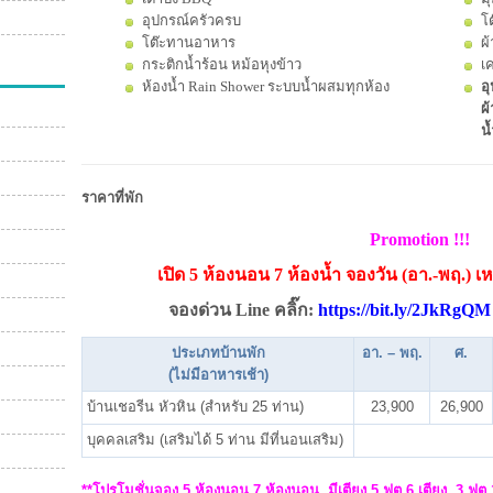
อุปกรณ์ครัวครบ
โต
โต๊ะทานอาหาร
ผ
กระติกน้ำร้อน หม้อหุงข้าว
เ
ห้องน้ำ Rain Shower ระบบน้ำผสมทุกห้อง
อุ
ผ้
น้
ราคาที่พัก
Promotion !!!
เปิด 5 ห้องนอน 7 ห้องน้ำ
จองวัน (อา.-พฤ.) เห
จองด่วน Line คลิ๊ก:
https://bit.ly/2JkRgQM
ประเภทบ้านพัก
อา. – พฤ.
ศ.
(ไม่มีอาหารเช้า)
บ้านเชอรีน หัวหิน (สำหรับ 25 ท่าน)
23,900
26,900
บุคคลเสริม (เสริมได้ 5 ท่าน มีที่นอนเสริม)
**โปรโมชั่นจอง 5 ห้องนอน 7 ห้องนอน มีเตียง 5 ฟุต 6 เตียง, 3 ฟุต 1 เ