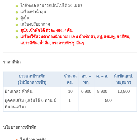
ใกล้ทะเล สามารถเดินไปได้ 50 เมตร
เครื่องทำน้ำอุ่น
ตู้เย็น
เครื่องปรับอากาศ
สุนัขเข้าพักได้ ตัวละ 400.-/ คืน
เครื่องใช้ส่วนตัวต้องนำมาเอง เช่น ผ้าเช็ดตัว, สบู่, แชมพู, ยาสีฟัน,
แปรงสีฟัน, น้ำดื่ม, กระดาษทิชชู่, อื่นๆ
ราคาที่พัก
ประเภทบ้านพัก
จำนวน
อา. –
ศ. – ส.
นักขัตฤกษ์,
(ไม่มีอาหารเช้า)
คน
พฤ.
หยุดยาว
บ้านเกสร หัวหิน
10
6,900
9,900
10,900
บุคคลเสริม (เสริมได้
6
ท่าน มี
1
500
ที่นอนเสริม)
นโยบายการเข้าพัก
ไม่มีอาหารเช้า