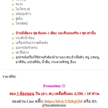
Wi-Fi
ไมโครเวฟ
หม้อหุงข้าว
ตู้เย็น
โทรทัศน์
บ้านมีเตียง 6 ฟุต ห้องละ 1 เตียง และที่นอนเสริม 4 ชุด เท่านั้น
กระติกน้ำร้อน
เครื่องปรับอากาศทั้งหลัง
อุปกรณ์ครัวครบ
เตาปิ้งย่าง
อุปกรณ์เครื่องใช้ส่วนตัวต้องนำมาเอง เช่น ผ้าเช็ดตัว, สบู่, แชมพู,
ยาสีฟัน, แปรงสีฟัน, น้ำดื่ม, กระดาษทิชชู, อื่นๆ
ราคาที่พัก
Promotion !!!
จอง
3 ห้องนอน
วัน (อา.-ศ.) เหลือคืนละ 4,590.-/ 10 ท่าน
จองด่วน Line คลิ๊ก:
https://bit.ly/2JkRgQM
หรือ ID:
@huahinhome