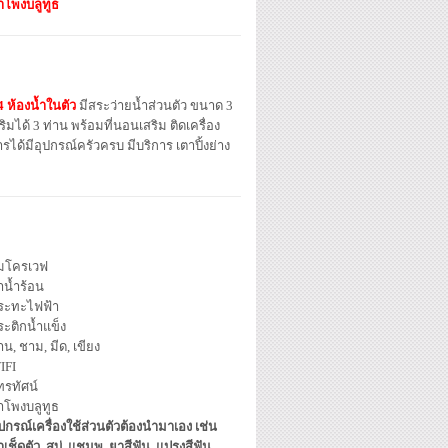
ำโพงบลูทูธ
4 ห้องน้ำในตัว
มีสระว่ายน้ำส่วนตัว ขนาด 3
ริมได้ 3 ท่าน พร้อมที่นอนเสริม ติดเครื่อง
้มีอุปกรณ์ครัวครบ มีบริการ เตาปิ้งย่าง
มโครเวฟ
าน้ำร้อน
ระทะไฟฟ้า
ระติกน้ำแข็ง
น, ชาม, มีด, เขียง
IFI
ทรทัศน์
ำโพงบลูทูธ
ปกรณ์เครื่องใช้ส่วนตัวต้องนำมาเอง เช่น
าเช็ดตัว, สบู่, แชมพู, ยาสีฟัน, แปรงสีฟัน,