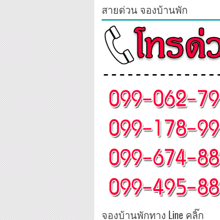
สายด่วน จองบ้านพัก
จองบ้านพักทาง Line คลิ๊ก