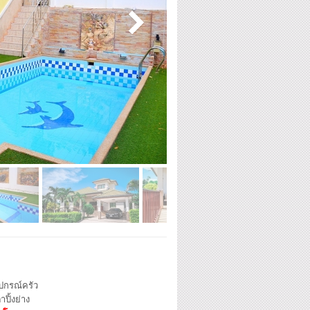
ุปกรณ์ครัว
าปิ้งย่าง