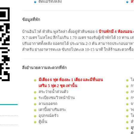
ติดแอร์ทั้งหลัง
ล
ข้อมูลที่พัก
บ้านอินไวท์ หัวหิน พูลวิลล่า ตั้งอยู่หัวหินซอย 6
บ้านพักมี 4 ห้องนอน 
X 7 เมตร ไม่สโลป ลึกไม่เกิน 1.70 เมตร รองรับผู้เข้าพักได้ 10 ท่าน เส
ปรับอากาศทั้งหลัง จอดรถได้ ประมาณ 2-3 คัน สามารถประกอบอาหารได
สำหรับ ย่างอาหารทะเล ขับรถไปทะเล 10-15 นาที ใกล้ร้านสะดวกซื้อ
สิ่งอำนวยความสะดวกที่พัก
มีเตียง 6 ฟุต ห้องละ 1 เตียง และมีที่นอน
ไ
เสริม 5 ฟุต 2 ชุด เท่านั้น
ก
สระว่ายน้ำส่วนตัว
ก
ระเบียงชมวิวหน้าบ้าน
ก
ลานจอดรถ
จา
เตาปิ้งย่างริมสระ
W
อุปกรณ์ครัว
โ
ตู้เย็น
ล
อุ
ผ้