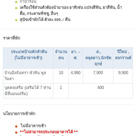
กาน้ำร้อน
เครื่องใช้ส่วนตัวต้องนำมาเอง อาทิเช่น แปรงสีฟัน, ยาสีฟัน, น้ำ
ดื่ม, กระดาษทิชชู, อื่นๆ
สุนัขเข้าพักได้ ตัวละ 600.-/ คืน
ราคาที่พัก
ประเภทบ้านพักหัวหิน
จำนวน
อา. –
ส.
,
ปีใหม่ ,
(ไม่มีอาหารเช้า)
คน
ศ.
หยุดยาว,นักขัต
สงกรานต์
ฤกษ์
บ้านอิงจันทรา หัวหิน พูล
10
4,990
7,900
9,900
วิลล่า
บุคคลเสริม (เสริมได้ 7 ท่าน
1
400
มีที่นอนเสริม)
นโยบายการเข้าพัก
ไม่มีอาหารเช้า
**ไม่สามารถประกอบอาหารได้ **