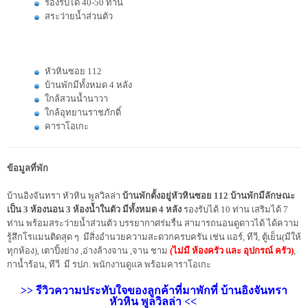
รองรับได้ 40-50 ท่าน
สระว่ายน้ำส่วนตัว
หัวหินซอย 112
บ้านพักมีทั้งหมด 4 หลัง
ใกล้สวนน้ำนาวา
ใกล้อุทยานราชภักดิ์
คาราโอเกะ
ข้อมูลที่พัก
บ้านอิงจันทรา หัวหิน พูลวิลล่า
บ้านพักตั้งอยู่หัวหินซอย 112 บ้านพักมีลักษณะ
เป็น 3 ห้องนอน 3 ห้องน้ำในตัว มีทั้งหมด 4 หลัง
รองรับได้ 10 ท่าน เสริมได้ 7
ท่าน พร้อมสระว่ายน้ำส่วนตัว บรรยากาศร่มรื่น สามารถนอนดูดาวได้ ได้ความ
รู้สึกโรแมนติดสุด ๆ มีสิ่งอำนวยความสะดวกครบครัน เช่น แอร์, ทีวี, ตู้เย็น(มีให้
ทุกห้อง), เตาปิ้งย่าง ,อ่างล้างจาน ,จาน ชาม
(ไม่มี ห้องครัว และ อุปกรณ์ ครัว)
,
กาน้ำร้อน, ทีวี มี รปภ. พนักงานดูแล พร้อมคาราโอเกะ
>> รีวิวความประทับใจของลูกค้าที่มาพักที่ บ้านอิงจันทรา
หัวหิน พูลวิลล่า <<