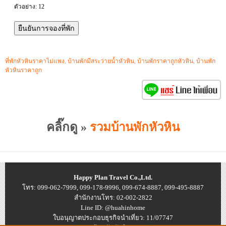
ตัวอย่าง: 12
ที่พักหัวหินราคาไม่แพง
,
บ้านพักมีสระว่ายน้ำหัวหิน
,
บ้านพักราคาถูกหัวหิน
,
บ้านพัก
หัวหินราคาถูก
คลิ๊กดู »
รวมบ้านพักหัวหิน
Happy Plan Travel Co.,Ltd.
โทร: 099-062-7999, 099-178-9996, 099-674-8887, 099-495-8887
สำนักงานโทร: 02-002-2822
Line ID: @huahinhome
ใบอนุญาตประกอบธุรกิจนำเที่ยว: 11/07747