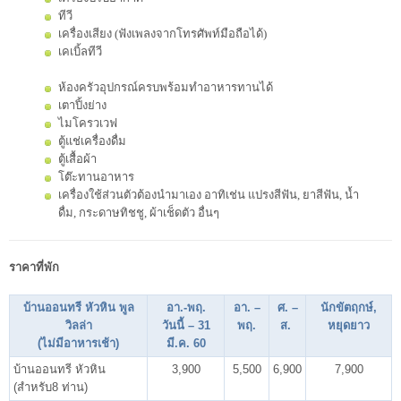
ทีวี
เครื่องเสียง (ฟังเพลงจากโทรศัพท์มือถือได้)
เคเบิ้ลทีวี
ห้องครัวอุปกรณ์ครบพร้อมทำอาหาร
ทา
น
ได้
เตาปิ้งย่าง
ไมโครวเวฟ
ตู้แช่เครื่องดื่ม
ตู้เสื้อผ้า
โต๊ะทานอาหาร
เครื่องใช้ส่วนตัวต้องนำมาเอง อาทิเช่น แปรงสีฟัน, ยาสีฟัน, น้ำ
ดื่ม, กระดาษทิชชู, ผ้าเช็ดตัว อื่นๆ
ราคาที่พัก
บ้านออนทรี หัวหิน พูล
อา.-พฤ.
อา. –
ศ. –
นักขัตฤกษ์,
วิลล่า
วันนี้ – 31
พฤ.
ส.
หยุดยาว
(ไม่มีอาหารเช้า)
มี.ค. 60
บ้านออนทรี หัวหิน
3,900
5,500
6,900
7,900
(สำหรับ8 ท่าน)