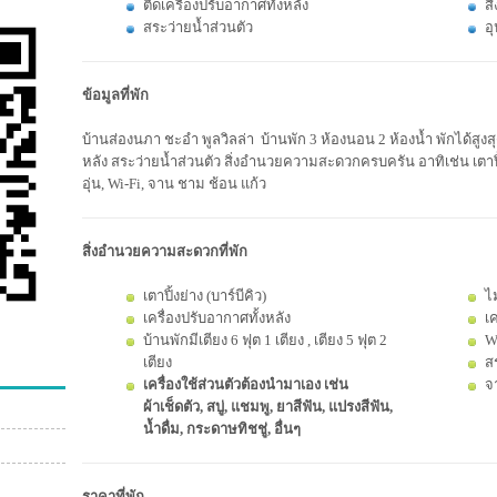
ติดเครื่องปรับอากาศทั้งหลัง
ส
สระว่ายน้ำส่วนตัว
อ
ข้อมูลที่พัก
บ้านส่องนภา ชะอำ พูลวิลล่า บ้านพัก 3 ห้องนอน 2 ห้องน้ำ พักได้สูงสุ
หลัง สระว่ายน้ำส่วนตัว สิ่งอำนวยความสะดวกครบครัน อาทิเช่น เตาปิ้ง
อุ่น, Wi-Fi, จาน ชาม ช้อน แก้ว
สิ่งอำนวยความสะดวกที่พัก
เตาปิ้งย่าง (บาร์บีคิว)
ไ
เครื่องปรับอากาศทั้งหลัง
เค
บ้านพักมีเตียง 6 ฟุต 1 เตียง , เตียง 5 ฟุต 2
W
เตียง
ส
เครื่องใช้ส่วนตัวต้องนำมาเอง เช่น
จ
ผ้าเช็ดตัว, สบู่, แชมพู, ยาสีฟัน, แปรงสีฟัน,
น้ำดื่ม, กระดาษทิชชู่, อื่นๆ
ราคาที่พัก