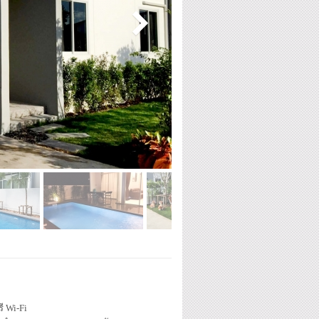
ี Wi-Fi