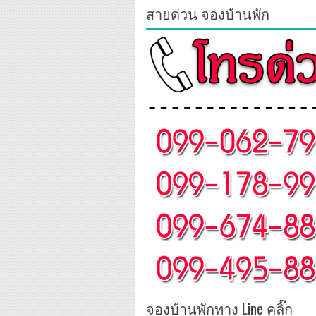
สายด่วน จองบ้านพัก
จองบ้านพักทาง Line คลิ๊ก