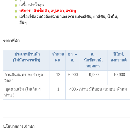
เครื่่องทำน้ำอุ่น
บริการ!! ผ้าเช็คตัว, สบู่เหลว, แชมพู
เครื่องใช้ส่วนตัวต้องนำมาเอง เช่น แปรงสีฟัน, ยาสีฟัน, น้ำดื่ม,
อื่นๆ
ราคาที่พัก
ประเภทบ้านพัก
จำนวน
อา. –
ส.,
ปีใหม่,
(ไม่มีอาหารเช้า)
คน
ศ.
นักขัตฤกษ์,
สงกรานต์
หยุดยาว
บ้านสินสมุทร ชะอำ พูล
12
6,900
9,900
10,900
วิลล่า
บุคคลเสริม (ไม่เกิน 4
1
400.- /ท่าน มีที่นอน+หมอน+ผ้าห่ม
ท่าน )
นโยบายการเข้าพัก