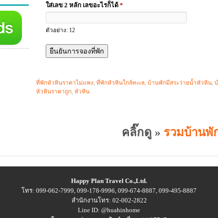
ใส่เลข 2 หลัก เลขอะไรก็ได้
*
ตัวอย่าง: 12
ที่พักหัวหินราคาไม่แพง
,
ที่พักหัวหินใกล้ทะเล
,
บ้านพักมีสระว่ายน้ำหัวหิน
,
บ
หัวหินราคาถูก
,
หัวหิน
คลิ๊กดู »
รวมบ้านพัก
Happy Plan Travel Co.,Ltd.
โทร: 099-062-7999, 099-178-9996, 099-674-8887, 099-495-8887
สำนักงานโทร: 02-002-2822
Line ID: @huahinhome