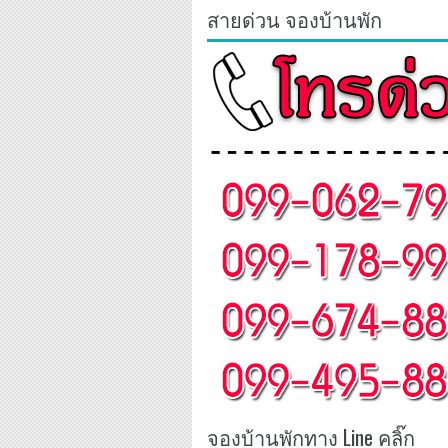
สายด่วน จองบ้านพัก
จองบ้านพักทาง Line คลิ๊ก