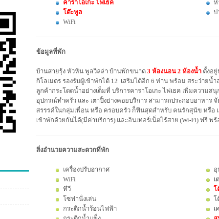
คาราโอเกะ ไฟเธค
ห
โต๊ะพูล
ปา
WiFi
ข้อมูลที่พัก
บ้านสายรุ้ง หัวหิน พูลวิลล่า บ้านพักขนาด
3 ห้องนอน 2 ห้องน้ำ
ตั้งอย
กิโลเมตร รองรับผู้เข้าพักได้ 12 เสริมได้อีก 6 ท่าน พร้อม สระว่ายน้
ลูกค้ากระโดดน้ำอย่างเต็มที่ บริการคาราโอเกะ ไฟเธค เพิ่มความสนุ
อุปกรณ์ทำครัว และ เตาปิ้งย่างคอยบริการ สามารถประกอบอาหาร จัดปาร์
สรรรค์ในกลุ่มเพื่อน หรือ ครอบครัว ก็ฟินสุดสำหรับ คนรักสุนัข หร
เข้าพักด้วยกันได้(มีค่าบริการ) และอินเทอร์เน็ตไร้สาย (Wi-Fi) ฟร
สิ่งอำนวยความสะดวกที่พัก
เครื่องปรับอากาศ
อ
WiFi
เต
ทีวี
โต
โซฟานั่งเล่น
โ
กระติกน้ำร้อนไฟฟ้า
เค
กระติกน้ำแข็ง
สุ