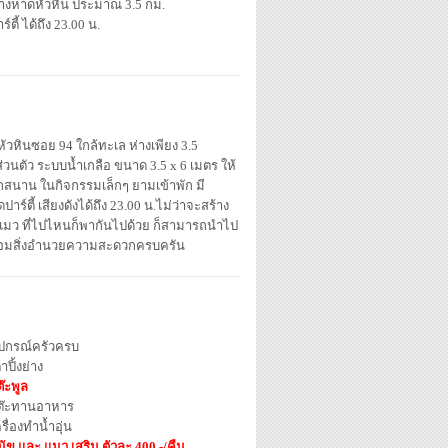
่างหาดหัวหิน ประมาณ 3.5 กม.
ร์ตี้ ได้ถึง 23.00 น.
ู่หัวหินซอย 94 ใกล้ทะเล ห่างเพียง 3.5
ำส่วนตัว ระบบน้ำเกลือ ขนาด 3.5 x 6 เมตร ให้
กสนาน ในกิจกรรมเล็กๆ ยามเข้าพัก มี
ตี้ เสียงดังได้ถึง 23.00 น.ไม่ว่าจะสร้าง
ือ แมว ที่ไปไหนก็พากันไปด้วย ก็สามารถนำไป
ี พร้อมสิ่งอำนวยความสะดวกครบครัน
ุปกรณ์ครัวครบ
าปิ้งย่าง
๊ะพูล
ต๊ะทานอาหาร
รื่องทำน้ำอุ่น
นัข และ แมว เสริม ตัวละ 400.-/คืน