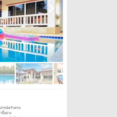
ุปกรณ์ครัวครบ
าปิ้งย่าง