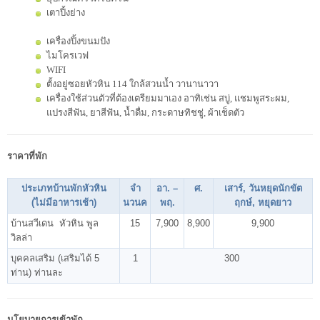
เตาปิ้งย่าง
เครื่องปิ้งขนมปัง
ไมโครเวฟ
WIFI
ตั้งอยู่ซอยหัวหิน 114 ใกล้สวนน้ำ วานานาวา
เครื่องใช้ส่วนตัวที่ต้องเตรียมมาเอง อาทิเช่น สบู่, แชมพูสระผม,
แปรงสีฟัน, ยาสีฟัน, น้ำดื่ม, กระดาษทิชชู่, ผ้าเช็ดตัว
ราคาที่พัก
ประเภทบ้านพักหัวหิน
จำ
อา. –
ศ.
เสาร์, วันหยุดนักขัต
(ไม่มีอาหารเช้า)
นวนค
พฤ.
ฤกษ์, หยุดยาว
บ้านสวีเดน หัวหิน พูล
15
7,900
8,900
9,900
วิลล่า
บุคคลเสริม (เสริมได้ 5
1
300
ท่าน) ท่านละ
นโยบายการเข้าพัก