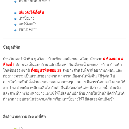
ห่วงยางแฟนซี ฟรี !!
เสียงดังได้ทั้งคืน
เตาปิ้งย่าง
แอร์ทั้งหลัง
FREE WIFI
ข้อมูลที่พัก
บ้านวินเทอร์ หัวหิน พูลวิลล่า บ้านพักส่วนตัว ขนาดใหญ่ มีขนาด
6 ห้องนอน 4
ห้องน้ำ
ลักษณะเป็นแบบบ้านแฝดเชื่อมหากัน มีสระน้ำตรงกลางบ้าน บ้านพัก
ใกล้ชิดธรรมชาติ
ตั้งอยู่หัวหินซอย 58
เหมาะสำหรับใครที่อยากพักผ่อน และ
ต้องการความเป็นส่วนตัวอย่างมาก สามารถเสียงดังได้ทั้งคืน โต้รุ่งกันไป
ภายในบ้านพักมีสิ่งอำนวยความสะดวกต่างๆมากมาย มีคาราโอเกะ+ไฟเธค ให้
สายร้อง สายเต้น เพลิดเพลินไปกับค่ำคืนที่สุดแสนพิเศษ มีสระว่ายน้ำส่วนตัว
และสระเด็ก พร้อมห่วงยางแฟนซีให้ได้เล่นกันอีกด้วย ภายในบ้านก็มีครัวให้ได้
ทำอาหาร อุปกรณ์ครัวครบครัน พร้อมเตาปิ้งย่างให้ได้สังสรรค์กันถึงเช้า
สิ่งอำนวยความสะดวกที่พัก
TV