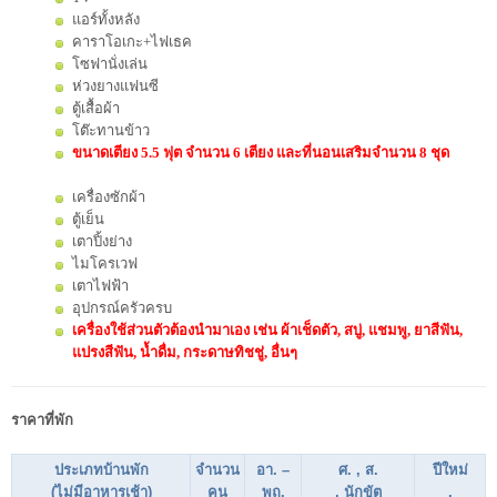
แอร์ทั้งหลัง
คาราโอเกะ+ไฟเธค
โซฟานั่งเล่น
ห่วงยางแฟนซี
ตู้เสื้อผ้า
โต๊ะทานข้าว
ขนาดเตียง 5.5 ฟุต จำนวน 6 เตียง และ
ที่นอนเสริมจำนวน 8 ชุด
เครื่องซักผ้า
ตู้เย็น
เตาปิ้งย่าง
ไมโครเวฟ
เตาไฟฟ้า
อุปกรณ์ครัวครบ
เครื่องใช้ส่วนตัวต้องนำมาเอง เช่น ผ้าเช็ดตัว, สบู่, แชมพู, ยาสีฟัน,
แปรงสีฟัน, น้ำดื่ม, กระดาษทิชชู่, อื่นๆ
ราคาที่พัก
ประเภทบ้านพัก
จำนวน
อา. –
ศ. , ส.
ปีใหม่
(ไม่มีอาหารเช้า)
คน
พฤ.
, นักขัต
,