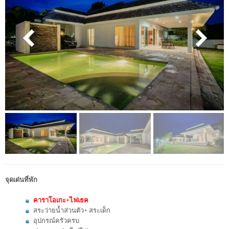
จุดเด่นที่พัก
คาราโอเกะ+ไฟเธค
สระว่ายน้ำส่วนตัว+ สระเด็ก
อุปกรณ์ครัวครบ