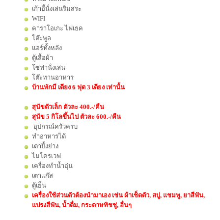
เก้าอี้นั่งเล่นริมสระ
WIFI
คาราโอเกะ ไฟเธค
โต๊ะพูล
แอร์ทั้งหลัง
ตู้เสื้อผ้า
โซฟานั่งเล่น
โต๊ะทานอาหาร
บ้านพักมี เตียง 6 ฟุต 3 เตียง เท่านั้น
สุนัขตัวเล็ก ตัวละ 400.-/คืน
สุนัข 5 กิโลขึ้นไป ตัวละ 600.-/คืน
อุปกรณ์ครัวครบ
ทำอาหารได้
เตาปิ้งย่าง
ไมโครเวฟ
เครื่องทำน้ำอุ่น
เตาเเก๊ส
ตู้เย็น
เครื่องใช้ส่วนตัวต้องนำมาเอง เช่น ผ้าเช็ดตัว, สบู่, แชมพู, ยาสีฟัน,
แปรงสีฟัน, น้ำดื่ม, กระดาษทิชชู่, อื่นๆ