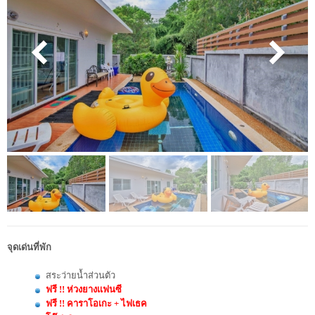
จุดเด่นที่พัก
สระว่ายน้ำส่วนตัว
ฟรี !! ห่วงยางเเฟนซี
ฟรี !! คาราโอเกะ + ไฟเธค