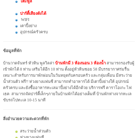
โต๊ะพูล
ปาร์ตี้เสียงดังได้
WIFI
เตาปิ้งย่าง
อุปกรณ์ครัวครบ
ข้อมูลที่พัก
บ้านวาดจันทร์ หัวหิน พูลวิลล่า
บ้านพักมี 3 ห้องนอน 3 ห้องน้ำ
สามารถรองรับผู้
เข้าพักได้ 8 ท่าน เสริมได้อีก 10 ท่าน ตั้งอยู่หัวหินซอย 58 มีบรรยากาศร่มรื่น
เหมาะสำหรับการมาพักผ่อนในวันหยุดกับครอบครัว เเละกลุ่มเพื่อน มีสระว่าย
น้ำส่วนตัว ฟรี!! ห่วงยางเเฟนซี สามารถทำอาหารได้ มีเตาปิ้งย่างให้ อุปกรณ์
ครัวครบ และยังซื้ออาหารทะเลมาปิ้งย่างได้อีกด้วย บริการฟรี คาราโอเกะ ไฟ
เธค สามารถจัดปาร์ตี้เล็กๆภายในบ้านพักได้อย่างเต็มที่ บ้านพักห่างจากทะเล
ขับรถไปทะเล 10-15 นาที
สิ่งอำนวยความสะดวกที่พัก
สระว่ายน้ำส่วนตัว
ห่วงยางแฟนซี