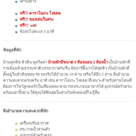
เตาปิ้งย่าง
ฟรี!!! คาราโอเกะ ไฟเธค
ฟรี!!! ของเล่นในสระ
ฟรี!!! wifi
ขับรถไปทะเล 5 นาที
ข้อมูลที่พัก
บ้านลูกพีช หัวหิน พูลวิลล่า
บ้านพักมีขนาด 3 ห้องนอน 2 ห้องน้ำ
เป็นบ้านพักที่
รายล้อมด้วยธรรมชาติ บรรยากาศร่มรื่น จัดปาร์ตี้เบาๆได้สุดชิว เป็นบ้านพักที่
ตั้งอยู่ในหัวหินซอย 88 รองรับได้จำนวน 10 ท่าน เสริมได้อีก 2 ท่าน สิ่งอำนวย
ความสะดวกครบครัน อาทิ เช่น คาราโอเกะ ไฟเธค ที่เหมาะสำหรับท่านไหนที่
ต้องการโชว์ลูกคอรักในเสียงเพลง สามารถประกอบอาหารได้ อุปกรณ์ครัวครบ
พร้อมเตาปิ้งย่าง ให้คุณได้ฟินสุดในช่วงวันพักผ่อนที่ไม่รู้ลืม
สิ่งอำนวยความสะดวกที่พัก
เครื่องปรับอากาศ
สระว่ายน้ำส่วนตัว
อุปกรณ์ทำครัวครบ