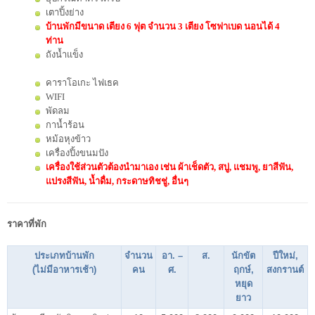
เตาปิ้งย่าง
บ้านพักมีขนาด เตียง 6 ฟุต จำนวน 3 เตียง โซฟาเบด นอนได้ 4
ท่าน
ถังน้ำแข็ง
คาราโอเกะ ไฟเธค
WIFI
พัดลม
กาน้ำร้อน
หม้อหุงข้าว
เครื่องปิ้งขนมปัง
เครื่องใช้ส่วนตัวต้องนำมาเอง เช่น ผ้าเช็ดตัว, สบู่, แชมพู, ยาสีฟัน,
แปรงสีฟัน, น้ำดื่ม, กระดาษทิชชู่, อื่นๆ
ราคาที่พัก
ประเภทบ้านพัก
จำนวน
อา. –
ส.
นักขัต
ปีใหม่,
(ไม่มีอาหารเช้า)
คน
ศ.
ฤกษ์,
สงกรานต์
หยุด
ยาว