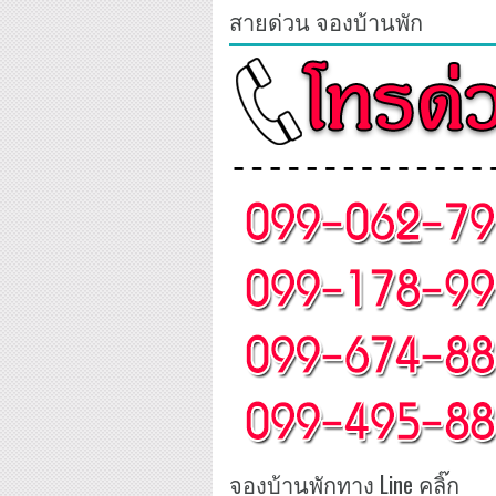
สายด่วน จองบ้านพัก
จองบ้านพักทาง Line คลิ๊ก