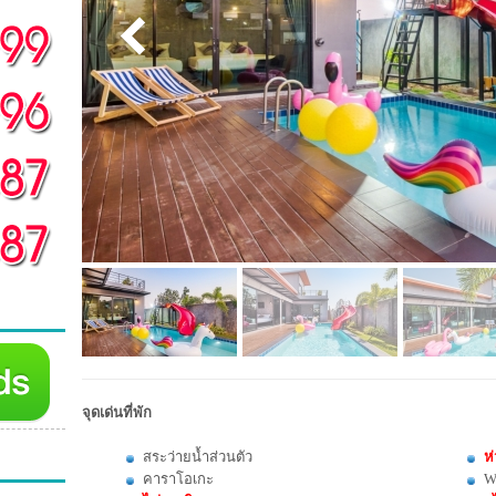
จุดเด่นที่พัก
สระว่ายน้ำส่วนตัว
ห
คาราโอเกะ
W