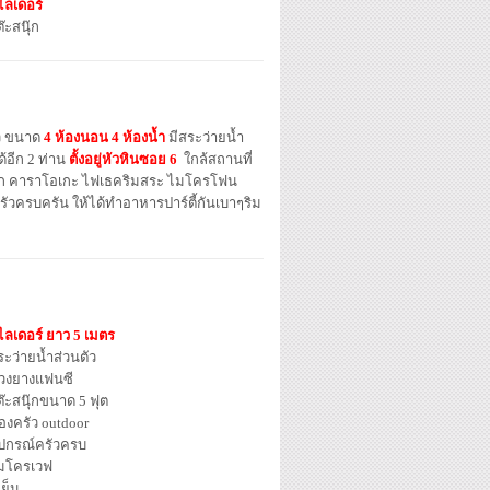
ไลเดอร์
๊ะสนุ๊ก
ิว ขนาด
4 ห้องนอน 4 ห้องน้ำ
มีสระว่ายน้ำ
้อีก 2 ท่าน
ตั้งอยู่หัวหินซอย 6
ใกล้สถานที่
นุ๊ก คาราโอเกะ ไฟเธคริมสระ ไมโครโฟน
ัวครบครัน ให้ได้ทำอาหารปาร์ตี้กันเบาๆริม
ไลเดอร์ ยาว 5 เมตร
ระว่ายน้ำส่วนตัว
วงยางแฟนซี
ต๊ะสนุ๊กขนาด 5 ฟุต
องครัว outdoor
ุปกรณ์ครัวครบ
มโครเวฟ
้เย็น