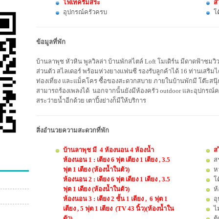
ไฟเทคริมสระ
ส
อุปกรณ์ครัวครบ
โต
ข้อมูลที่พัก
บ้านลาพุช หัวหิน พูลวิลล่า บ้านพักสไตล์ Loft โมเดิร์น มีดาดฟ้าชมว
ส่วนตัว สไลเดอร์ พร้อมห่วงยางแฟนซี รองรับลูกค้าได้ 16 ท่านเสริมได
ท่องเที่ยง และแม็คโคร ซื้อของสะดวกสบาย ภายในบ้านพักมี โต๊ะส
สามารถร้องเพลงได้ นอกจากนั้นยังมีห้องครัว outdoor และอุปกรณ์คร
สระว่ายน้ำอีกด้วย เตาปิ้งย่างก็มีให้บริการ
สิ่งอำนวยความสะดวกที่พัก
บ้านลาพุช มี 4 ห้องนอน 4 ห้องน้ำ
ส
ห้องนอน 1 : เตียง 6 ฟุต เตียง 1 เตียง , 3.5
ส
ฟุต 1 เตียง (ห้องน้ำในตัว)
ห
ห้องนอน 2 : เตียง 6 ฟุต เตียง 1 เตียง , 3.5
โ
ฟุต 1 เตียง (ห้องน้ำในตัว)
ห้
ห้องนอน 3 : เตียง 2 ชั้น 1 เตียง , 6 ฟุต 1
อ
เตียง , 5 ฟุต 1 เตียง (TV 43 นิ้ว)(ห้องน้ำใน
ไ
ตัว)
ตู