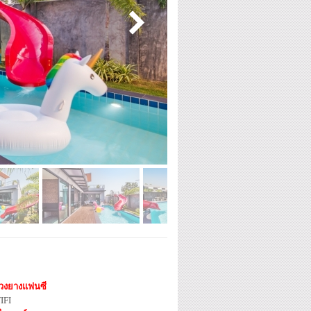
่วงยางแฟนซี
IFI