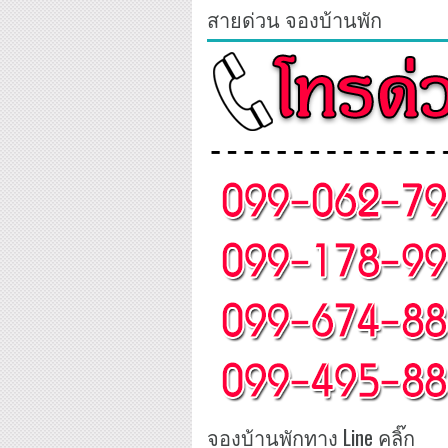
สายด่วน จองบ้านพัก
จองบ้านพักทาง Line คลิ๊ก