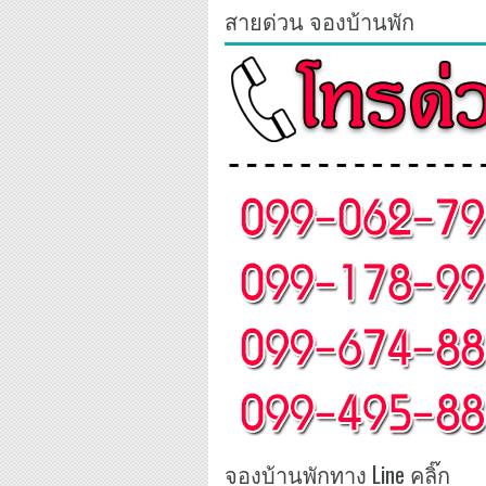
สายด่วน จองบ้านพัก
จองบ้านพักทาง Line คลิ๊ก