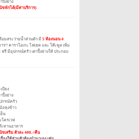
าปิ้งย่าง
นัขพักได้(มีค่าบริการ)
พร้อมสระว่ายน้ำส่วนตัว มี
5 ห้องนอน 4
ริการ!! คาราโอเกะ ไฟเธค และ โต๊ะพูล เพิ่ม
ฟรี มีอุปกรณ์ครัว เตาปิ้งย่างให้ ประกอบ
เบียง
าปิ้งย่าง
ุปกรณ์ครัว
ม้อหุงข้าว
้เย็น
มโครเวฟ
ต๊ะทานอาหาร
นัขเสริม ตัวละ 400.-/คืน
รื่องใช้ส่วนตัวต้องนำมาเอง เช่น