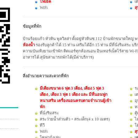
ไฟเธค
เต
WiFi
สุ
ข้อมูลที่พัก
บ้านร้อยแก้ว หัวหิน พูลวิลล่า ตั้งอยู่หัวหินซ.112 บ้านพักขนาดใหญ่ 
ห้องน้ำ
รองรับลูกค้าได้ 15 ท่าน เสริมได้อีก 15 ท่าน มีที่นั่งริมสระ บ
ความบันเทิงยามเข้าพัก ติดแอร์ทุกห้องนอน อินเทอร์เน็ตไร้สาย Wi-Fi 
อาหารได้ สุนัขสามารถพักได้(มีค่าบริการ)
สิ่งอำนวยความสะดวกที่พัก
มีเตียงขนาด 6 ฟุต 3 เตียง, เตียง 5 ฟุต 3
ระ
เตียง , เตียง 3 ฟุต 1 เตียง และ มีที่นอนฟูก
เต
หนาเสริม เครื่องนอนครบตามจำนวนผู้เข้า
อ
พัก
ห
ที่นั่งริมสระ
ตู
สระว่ายน้ำส่วนตัว + สระเด็ก(4 x 10 เมตร)
ไ
ทีวี
โ
WiFi
สุ
โซฟานั่งเล่น
เค