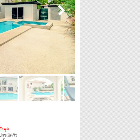
๊ะพูล
ุปกรณ์ครัว