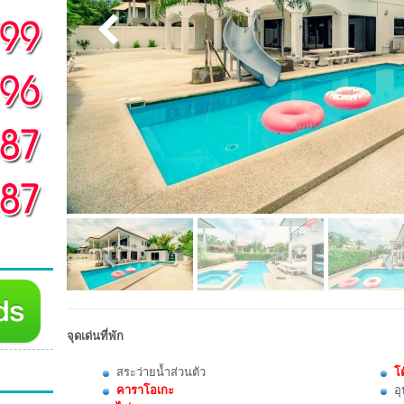
จุดเด่นที่พัก
สระว่ายน้ำส่วนตัว
โต
คาราโอเกะ
อ