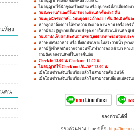
ไม่อนุญาตให้ส่งเสียงดังหลัง 22.00 น.
ไม่อนุญาตให้นำชุดเครื่องเสียง หรือ อุปกรณ์ที่ส่งเสียงดัง
วันสงกรานต์ และปีใหม่ รับจองบ้านพักขั้นต่ำ 2 คืน
วันหยุดนักขัตฤกษ์ – วันหยุดยาว ถ้าจอง 1 คืน คิดเพิ่มคืน
หากลูกค้าต้องการให้ทำความสะอาด จาน ชาม เครื่องครัวให
นห้อง
หากมีของสูญหายเสียหายชำรุด ภายในบริเวณบ้านพัก ผู้เช่
วันเข้าพักเก็บค่าประกันบ้านพัก 3,000 บาท พร้อมบัตรประชาช
หากพบเศษอาหาร หรือ สิ่งสกปรกภายในสระว่ายน้ำ (ทางเรา
หากมีผู้เข้าพักเกินจากจำนวนที่ได้ทำการจองเข้ามา ทางเ
รวมถึงขอสงวนสิทธิ์ในการคืนเงิน
Check in 15.00 น. Check out 12.00 น.
ไม่อนุญาติให้ Check out เกินเวลา 12.00 น.
เมื่อโอนชำระเงินเรียบร้อยแล้ว ไม่สามารถคืนเงินได้
เมื่อโอนชำระเงินเรียบร้อยแล้ว ไม่สามารถเปลี่ยนแปลงวัน
วนคน
จองด่วนได้ที่
จองด่วนทาง Line คลิ๊ก:
http://line.m