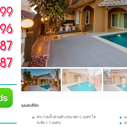
จุดเด่นที่พัก
สระว่ายน้ำส่วนตัว (ขนาด6×2 เมตร ไล่
แอ
ระดับ 1.5 เมตร)
อ