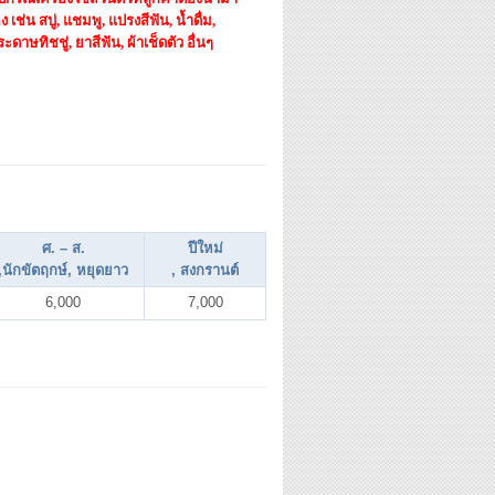
ง เช่น สบู่, แชมพู, แปรงสีฟัน, น้ำดื่ม,
ะดาษทิชชู่, ยาสีฟัน, ผ้าเช็ดตัว อื่นๆ
ศ. – ส.
ปีใหม่
,นักขัตฤกษ์, หยุดยาว
, สงกรานต์
6,000
7,000