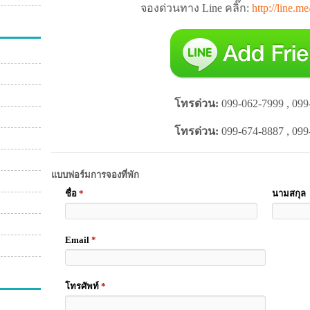
จองด่วนทาง Line คลิ๊ก:
http://line.m
โทรด่วน:
099-062-7999 , 099
โทรด่วน:
099-674-8887 , 099
แบบฟอร์มการจองที่พัก
ชื่อ
*
นามสกุล
Email
*
โทรศัพท์
*