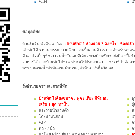
WIFI
เต
ข้อมูลที่พัก
บ้านริมฝัน หัวหิน พูลวิลล่า
บ้านพักมี
2 ห้องนอน 2 ห้องน้ำ 1 ห้องครัว
เข้าพักได้ 8 ท่าน บรรยากาศเงียบสงบเป็นส่วนตัว เหมาะสำหรับพาคร
ตัวเอาใจเด็กๆที่ชอบเล่นน้ำกันเลยทีเดียว ทางบ้านพักเรายังมีเตาปิ้
อาหารได้ จากบ้านพักไปทะเลขับรถไปประมาณ 10-15 นาที ใกล้สถานท
นาวา, ตลาดน้ำหัวหินสามพันนาม, หัวหินมาร์เก็ตวิลเลจ
สิ่งอำนวยความสะดวกที่พัก
บ้านพักมี เตียงขนาด 6 ฟุต 2 เตียง มีที่นอน
อ
เสริม 4 ชุด เท่านั้น
ตู
สระว่ายน้ำส่วนตัว
ห
โต๊ะม้าหินอ่อน
เต
WiFi
ก
ทีวี 32 นิ้ว
กร
ลำโพงเครื่องเสียง 1 ชุด ต่อสายเชื่อมต่อ
อุ