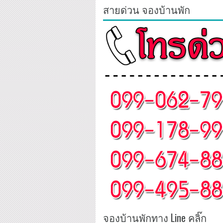
สายด่วน จองบ้านพัก
จองบ้านพักทาง Line คลิ๊ก