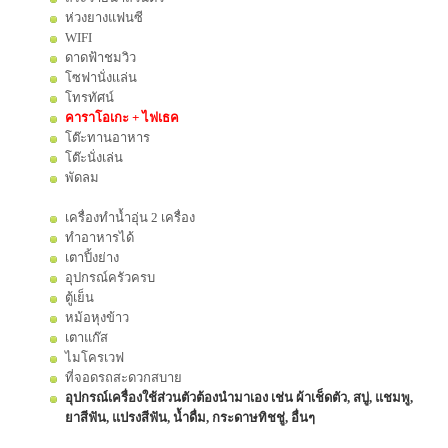
ห่วงยางแฟนซี
WIFI
ดาดฟ้าชมวิว
โซฟานั่งเเล่น
โทรทัศน์
คาราโอเกะ + ไฟเธค
โต๊ะทานอาหาร
โต๊ะนั่งเล่น
พัดลม
เครื่องทำน้ำอุ่น 2 เครื่อง
ทำอาหารได้
เตาปิ้งย่าง
อุปกรณ์ครัวครบ
ตู้เย็น
หม้อหุงข้าว
เตาแก๊ส
ไมโครเวฟ
ที่จอดรถสะดวกสบาย
อุปกรณ์เครื่องใช้ส่วนตัวต้องนำมาเอง เช่น ผ้าเช็ดตัว, สบู่, แชมพู,
ยาสีฟัน, แปรงสีฟัน, น้ำดื่ม, กระดาษทิชชู่, อื่นๆ