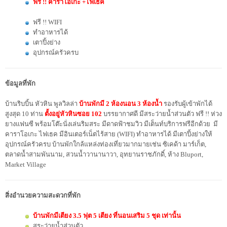
ฟรี !! คาราโอเกะ +ไฟเธค
ฟรี !! WIFI
ทำอาหารได้
เตาปิ้งย่าง
อุปกรณ์ครัวครบ
ข้อมูลที่พัก
บ้านริบบิ้น หัวหิน พูลวิลล่า
บ้านพักมี 2 ห้องนอน 3 ห้องน้ำ
รองรับผู้เข้าพักได้
สูงสุด 10 ท่าน
ตั้งอยู่หัวหินซอย 102
บรรยากาศดี มีสระว่ายน้ำส่วนตัว ฟรี !! ห่วง
ยางแฟนซี พร้อมโต๊ะนั่งเล่นริมสระ มีดาดฟ้าชมวิว มีเต็นท์บริการฟรีอีกด้วย มี
คาราโอเกะ ไฟเธค มีอินเตอร์เน็ตไร้สาย (WIFI) ทำอาหารได้ มีเตาปิ้งย่างให้
อุปกรณ์ครัวครบ บ้านพักใกล้แหล่งท่องเที่ยวมากมายเช่น ซิเคด้า มาร์เก็ต,
ตลาดน้ำสามพันนาม, สวนน้ำวานานาวา, อุทยานราชภักดิ์, ห้าง Bluport,
Market Village
สิ่งอำนวยความสะดวกที่พัก
บ้านพักมีเตียง 3.5 ฟุต 5 เตียง ที่นอนเสริม 5 ชุด เท่านั้น
สระว่ายน้ำส่วนตัว