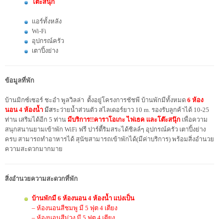
โต๊ะสนุ๊ก
แอร์ทั้งหลัง
Wi-Fi
อุปกรณ์ครัว
เตาปิ้งย่าง
ข้อมูลที่พัก
บ้านมิกซ์เซอร์ ชะอำ พูลวิลล่า ตั้งอยู่โครงการชัชพี บ้านพักมีทั้งหมด
6 ห้อง
นอน 4 ห้องน้ำ
มี
ส
ระว่ายน้ำส่วนตัว สไลเดอร์ยาว 10 m. รองรับลูกค้าได้ 10-25
ท่าน เสริมได้อีก 5 ท่าน
มีบริการ!!คาราโอเกะ ไฟเธค และโต๊ะสนุ๊ก
เพื่อความ
สนุกสนานยามเข้าพัก WiFi ฟรี ปาร์ตี้ริมสระได้ชิลล์ๆ อุปกรณ์ครัว เตาปิ้งย่าง
ครบ สามารถทำอาหารได้ สุนัขสามารถเข้าพักได้(มีค่าบริการ) พร้อมสิ่งอำนวย
ความสะดวกมากมาย
สิ่งอำนวยความสะดวกที่พัก
บ้านพักมี 6️ ห้องนอน 4️ ห้องน้ำ แบ่งเป็น
– ห้องนอนสีชมพู มี 5 ฟุต 4 เตียง
– ห้องนอนสีม่วง มี 5 ฟุต 4 เตียง