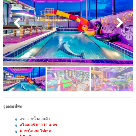
จุดเด่นที่พัก
สระว่ายน้ำส่วนตัว
สไลเดอร์ ยาว 10 เมตร
คาราโอเกะ ไฟเธค